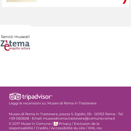
Servizi museali
Leggi le recensioni su:
Museo di Roma in Trastevere
Museo di Roma in Trastevere, piazza S. Egidio, 1/b - 00153 Roma - Tel.
+39 060608 - Email: museodiroma.trastevere@comune.roma.it
© 2017 Musei in Comune
/
Privacy
/
Exclusion de la
responsabilité
/
Credits
/
Accessibilité du site
/
XML-rss