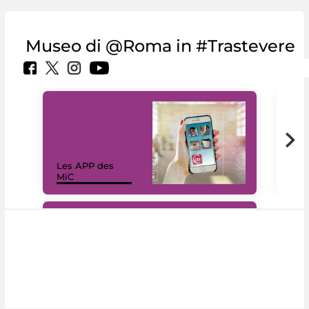
Museo di @Roma in #Trastevere
Les APP des
Les
MiC
rés
#DiscoverMiC