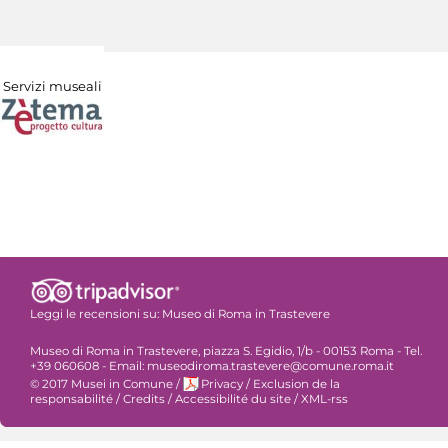
Servizi museali
Leggi le recensioni su:
Museo di Roma in Trastevere
Museo di Roma in Trastevere, piazza S. Egidio, 1/b - 00153 Roma - Tel.
+39 060608 - Email: museodiroma.trastevere@comune.roma.it
© 2017 Musei in Comune
/
Privacy
/
Exclusion de la
responsabilité
/
Credits
/
Accessibilité du site
/
XML-rss