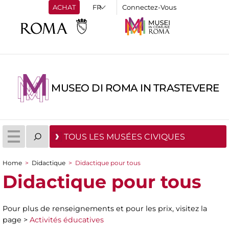
ACHAT
Connectez-Vous
MUSEO DI ROMA IN TRASTEVERE
TOUS LES MUSÉES CIVIQUES
Home
>
Didactique
>
Didactique pour tous
You are here
Didactique pour tous
Pour plus de renseignements et pour les prix, visitez la
page >
Activités éducatives