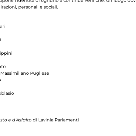
one l’identità di ognuno a continue verifiche. Un luogo dove
razioni, personali e sociali.
eri
i
ippini
nto
 Massimiliano Pugliese
o
bblasio
to e d’Asfalto
di Lavinia Parlamenti