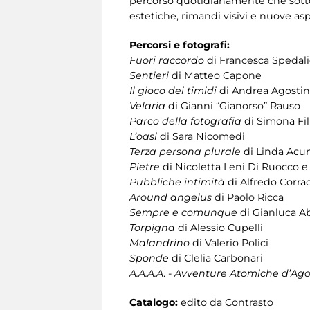
percorso quotidianamente che sottop
estetiche, rimandi visivi e nuove aspi
Percorsi e fotografi:
Fuori raccordo
di Francesca Spedali
Sentieri
di Matteo Capone
Il gioco dei timidi
di Andrea Agostin
Velaria
di Gianni “Gianorso” Rauso
Parco della fotografia
di Simona Fil
L’oasi
di Sara Nicomedi
Terza persona plurale
di Linda Acu
Pietre
di Nicoletta Leni Di Ruocco e
Pubbliche intimità
di Alfredo Corra
Around angelus
di Paolo Ricca
Sempre e comunque
di Gianluca A
Torpigna
di Alessio Cupelli
Malandrino
di Valerio Polici
Sponde
di Clelia Carbonari
A.A.A.A
. -
Avventure Atomiche d’Agos
Catalogo:
edito da Contrasto