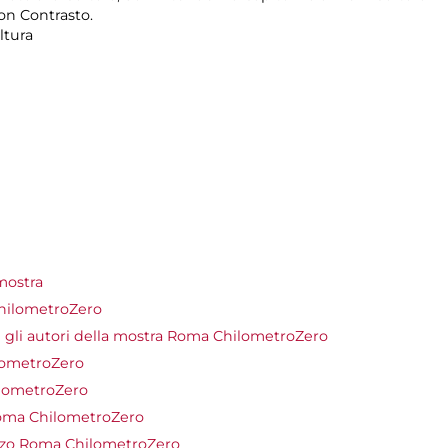
on Contrasto.
ltura
mostra
ChilometroZero
 gli autori della mostra Roma ChilometroZero
lometroZero
ilometroZero
oma ChilometroZero
rzo Roma ChilometroZero