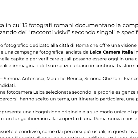
rca in cui 15 fotografi romani documentano la comp
izzando dei “racconti visivi” secondo singoli e speci
 fotografico dedicato alla città di Roma che offre una visione in
come una campagna fotografica lanciata da
Leica Camera Italia
in
 nella capitale per verificare quali possano essere oggi in una ci
reali e immaginari del suo spazio urbano in continua trasforma
– Simona Antonacci, Maurizio Beucci, Simona Ghizzoni, Franc
ndidati.
i una fotocamera Leica selezionata secondo le proprie esigenze
 percorsi, hanno scelto un tema, un itinerario particolare, una 
presenta una ricognizione originale e a suo modo unica di gran
tro, un lungo itinerario alla scoperta di una Roma nuova e ins
sueto e condiviso, come dai percorsi più usuali, in questi lav