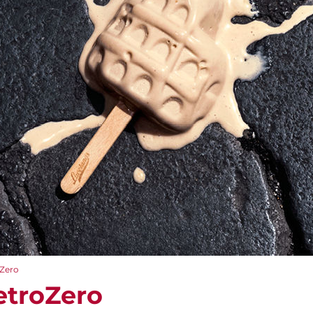
Zero
troZero