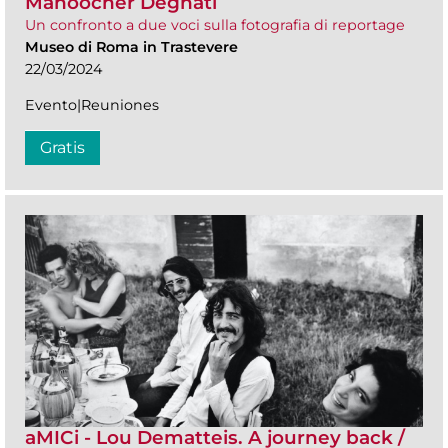
Manoocher Deghati
Un confronto a due voci sulla fotografia di reportage
Museo di Roma in Trastevere
22/03/2024
Evento|Reuniones
Gratis
aMICi - Lou Dematteis. A journey back /