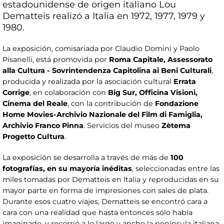
estadounidense de origen italiano Lou
Dematteis realizó a Italia en 1972, 1977, 1979 y
1980.
La exposición, comisariada por Claudio Domini y Paolo
Pisanelli, está promovida por
Roma Capitale, Assessorato
alla Cultura - Sovrintendenza Capitolina ai Beni Culturali
,
producida y realizada por la asociación cultural
Errata
Corrige
, en colaboración con
Big Sur, Officina Visioni,
Cinema del Reale
, con la contribución de
Fondazione
Home Movies-Archivio Nazionale del Film di Famiglia,
Archivio Franco Pinna
. Servicios del museo
Zètema
Progetto Cultura
.
La exposición se desarrolla a través de más de
100
fotografías, en su mayoría inéditas
, seleccionadas entre las
miles tomadas por Dematteis en Italia y reproducidas en su
mayor parte en forma de impresiones con sales de plata.
Durante esos cuatro viajes, Dematteis se encontró cara a
cara con una realidad que hasta entonces sólo había
imaginado, y recorrió a lo largo y ancho la península italiana,