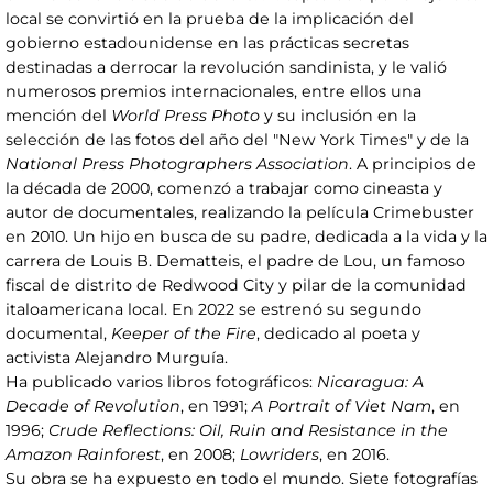
local se convirtió en la prueba de la implicación del
gobierno estadounidense en las prácticas secretas
destinadas a derrocar la revolución sandinista, y le valió
numerosos premios internacionales, entre ellos una
mención del
World Press Photo
y su inclusión en la
selección de las fotos del año del "New York Times" y de la
National Press Photographers Association
. A principios de
la década de 2000, comenzó a trabajar como cineasta y
autor de documentales, realizando la película Crimebuster
en 2010. Un hijo en busca de su padre, dedicada a la vida y la
carrera de Louis B. Dematteis, el padre de Lou, un famoso
fiscal de distrito de Redwood City y pilar de la comunidad
italoamericana local. En 2022 se estrenó su segundo
documental,
Keeper of the Fire
, dedicado al poeta y
activista Alejandro Murguía.
Ha publicado varios libros fotográficos:
Nicaragua: A
Decade of Revolution
, en 1991;
A Portrait of Viet Nam
, en
1996;
Crude Reflections: Oil, Ruin and Resistance in the
Amazon Rainforest
, en 2008;
Lowriders
, en 2016.
Su obra se ha expuesto en todo el mundo. Siete fotografías