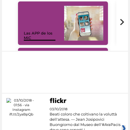
Las APP de los
I Mi
MiC
net
#DiscoverMiC
03/10/2018
Beati coloro che coltivano la voluttà
dell'attesa. — Jean Josipovici
Buongiorno dal Museo dell'#AraPacis
dove sono esposti i