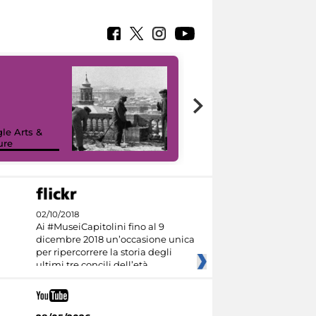
le Arts &
ure
I like MiC
02/10/2018
Ai #MuseiCapitolini fino al 9
dicembre 2018 un’occasione unica
per ripercorrere la storia degli
ultimi tre concili dell’età