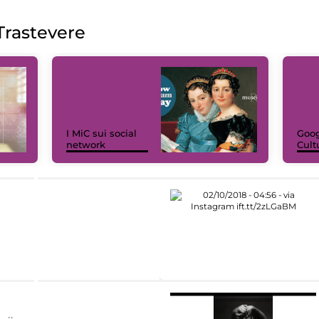
rastevere
I MiC sui social
Goog
network
Cult