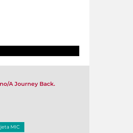
rno/A Journey Back.
rjeta MIC