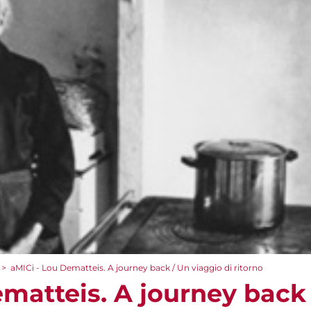
>
aMICi - Lou Dematteis. A journey back / Un viaggio di ritorno
ematteis. A journey back