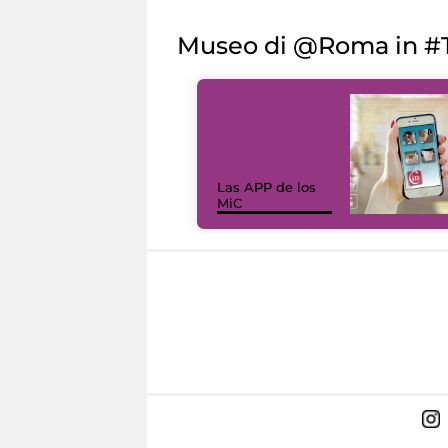
Museo di @Roma in #T
Las APP de los
MiC