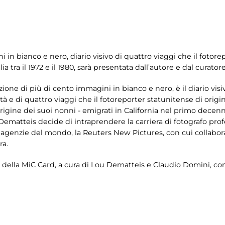
 in bianco e nero, diario visivo di quattro viaggi che il fotore
a tra il 1972 e il 1980, sarà presentata dall’autore e dal curator
ne di più di cento immagini in bianco e nero, è il diario visivo
età e di quattro viaggi che il fotoreporter statunitense di ori
 d’origine dei suoi nonni - emigrati in California nel primo decenn
matteis decide di intraprendere la carriera di fotografo profe
agenzie del mondo, la Reuters New Pictures, con cui collabor
ra.
i della MiC Card, a cura di Lou Dematteis e Claudio Domini, con