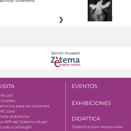
eiincomuneroma
Servizi museali
VISITA
EVENTOS
nfo útil
Entradas
EXHIBICIONES
ervicios para los visitantes
MIC card
isite didattiche
DIDATTICA
Le APP del Sistema Musei
Didáctica para las escuelas
Guide e cataloghi