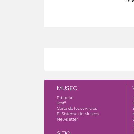
mus
MUSEO
Editorial
I
Staff
Carta de los servicios
S
El Sistema de Museos
Newsletter
V
SITIO