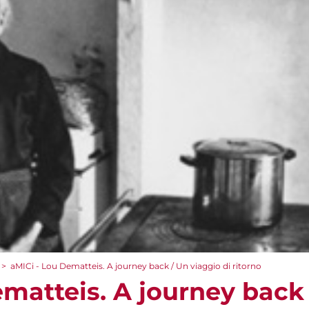
>
aMICi - Lou Dematteis. A journey back / Un viaggio di ritorno
ematteis. A journey back