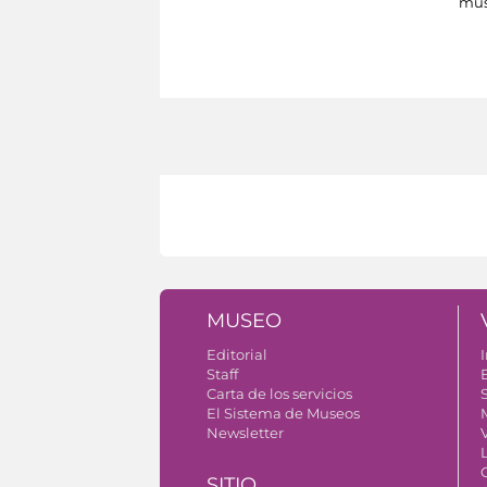
mus
MUSEO
Editorial
I
Staff
Carta de los servicios
S
El Sistema de Museos
Newsletter
V
SITIO