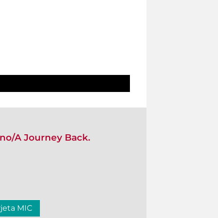
rno/A Journey Back.
rjeta MIC