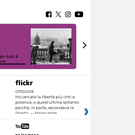
le Arts &
ure
I like MiC
07/10/2018
Ho cercato la libertà più che la
potenza, e quest'ultima soltanto
perché, in parte, secondava la
libertà. — Marguerite