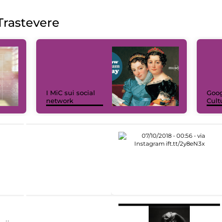
rastevere
I MiC sui social
Goog
network
Cult