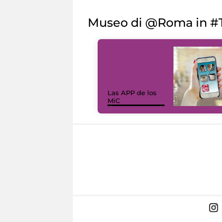
Museo di @Roma in #T
Las APP de los
MiC