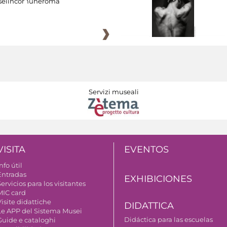
eiincomuneroma
Servizi museali
VISITA
EVENTOS
nfo útil
Entradas
EXHIBICIONES
ervicios para los visitantes
MIC card
isite didattiche
DIDATTICA
Le APP del Sistema Musei
Didáctica para las escuelas
Guide e cataloghi