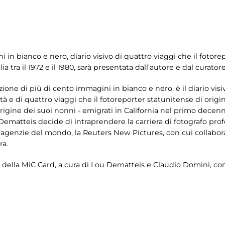
 in bianco e nero, diario visivo di quattro viaggi che il fotore
a tra il 1972 e il 1980, sarà presentata dall’autore e dal curator
ne di più di cento immagini in bianco e nero, è il diario visivo
età e di quattro viaggi che il fotoreporter statunitense di ori
 d’origine dei suoi nonni - emigrati in California nel primo decenn
matteis decide di intraprendere la carriera di fotografo profe
agenzie del mondo, la Reuters New Pictures, con cui collabor
ra.
i della MiC Card, a cura di Lou Dematteis e Claudio Domini, con