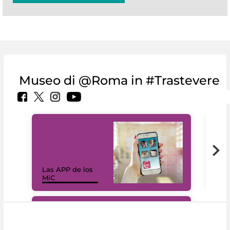
Museo di @Roma in #Trastevere
Las APP de los
I Mi
MiC
net