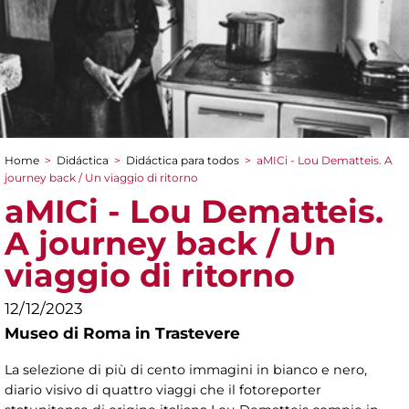
Home
>
Didáctica
>
Didáctica para todos
>
aMICi - Lou Dematteis. A
You are here
journey back / Un viaggio di ritorno
aMICi - Lou Dematteis.
A journey back / Un
viaggio di ritorno
12/12/2023
Museo di Roma in Trastevere
La selezione di più di cento immagini in bianco e nero,
diario visivo di quattro viaggi che il fotoreporter