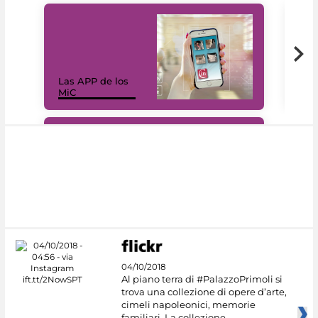
Las APP de los
I Mi
MiC
net
#DiscoverMiC
04/10/2018
Al piano terra di #PalazzoPrimoli si
trova una collezione di opere d’arte,
cimeli napoleonici, memorie
familiari. La collezione