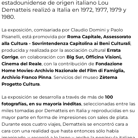
estadounidense de origen italiano Lou
Dematteis realizó a Italia en 1972, 1977, 1979 y
1980.
La exposición, comisariada por Claudio Domini y Paolo
Pisanelli, está promovida por
Roma Capitale, Assessorato
alla Cultura - Sovrintendenza Capitolina ai Beni Culturali
,
producida y realizada por la asociación cultural
Errata
Corrige
, en colaboración con
Big Sur, Officina Visioni,
Cinema del Reale
, con la contribución de
Fondazione
Home Movies-Archivio Nazionale del Film di Famiglia,
Archivio Franco Pinna
. Servicios del museo
Zètema
Progetto Cultura
.
La exposición se desarrolla a través de más de
100
fotografías, en su mayoría inéditas
, seleccionadas entre las
miles tomadas por Dematteis en Italia y reproducidas en su
mayor parte en forma de impresiones con sales de plata.
Durante esos cuatro viajes, Dematteis se encontró cara a
cara con una realidad que hasta entonces sólo había
imaginado, y recorrió a lo largo y ancho la península italiana,