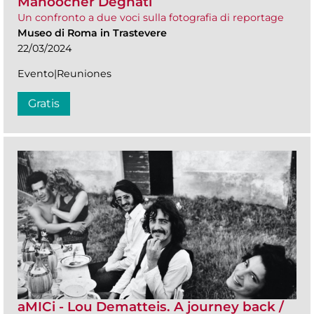
Manoocher Deghati
Un confronto a due voci sulla fotografia di reportage
Museo di Roma in Trastevere
22/03/2024
Evento|Reuniones
Gratis
aMICi - Lou Dematteis. A journey back /