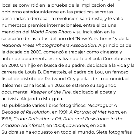
local se convirtió en la prueba de la implicación del
gobierno estadounidense en las prácticas secretas
destinadas a derrocar la revolución sandinista, y le valió
numerosos premios internacionales, entre ellos una
mención del
World Press Photo
y su inclusión en la
selección de las fotos del año del "New York Times" y de la
National Press Photographers Association
. A principios de
la década de 2000, comenzó a trabajar como cineasta y
autor de documentales, realizando la película Crimebuster
en 2010. Un hijo en busca de su padre, dedicada a la vida y la
carrera de Louis B. Dematteis, el padre de Lou, un famoso
fiscal de distrito de Redwood City y pilar de la comunidad
italoamericana local. En 2022 se estrenó su segundo
documental,
Keeper of the Fire
, dedicado al poeta y
activista Alejandro Murguía.
Ha publicado varios libros fotográficos:
Nicaragua: A
Decade of Revolution
, en 1991;
A Portrait of Viet Nam
, en
1996;
Crude Reflections: Oil, Ruin and Resistance in the
Amazon Rainforest
, en 2008;
Lowriders
, en 2016.
Su obra se ha expuesto en todo el mundo. Siete fotografías