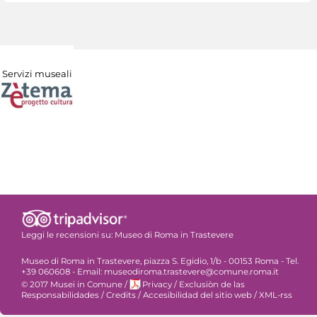
Servizi museali
Leggi le recensioni su:
Museo di Roma in Trastevere
Museo di Roma in Trastevere, piazza S. Egidio, 1/b - 00153 Roma - Tel.
+39 060608 - Email: museodiroma.trastevere@comune.roma.it
© 2017 Musei in Comune
/
Privacy
/
Exclusiòn de las
Responsabilidades
/
Credits
/
Accesibilidad del sitio web
/
XML-rss