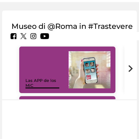
Museo di @Roma in #Trastevere
Las APP de los
I Mi
MiC
net
#DiscoverMiC