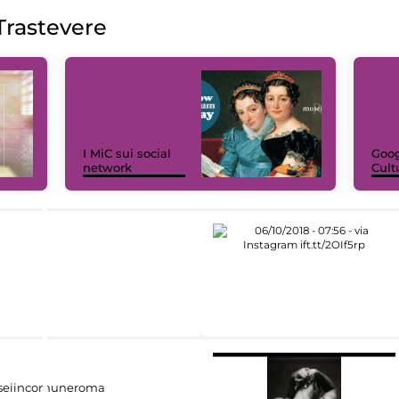
rastevere
I MiC sui social
Goog
network
Cult
eiincomuneroma