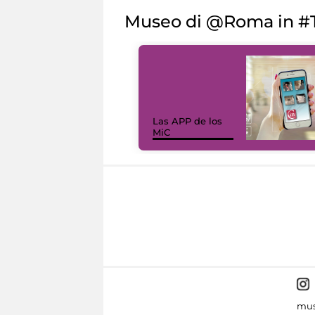
Museo di @Roma in #T
Las APP de los
MiC
mus