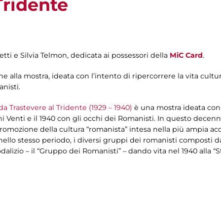
Tridente
etti e Silvia Telmon, dedicata ai possessori della
MiC Card
.
 alla mostra, ideata con l’intento di ripercorrere la vita cultur
nisti.
 da Trastevere al Tridente (1929 – 1940)
è una mostra ideata con l
ni Venti e il 1940 con gli occhi dei Romanisti. In questo decen
promozione della cultura “romanista” intesa nella più ampia ac
e, nello stesso periodo, i diversi gruppi dei romanisti composti d
dalizio – il “Gruppo dei Romanisti” – dando vita nel 1940 alla “