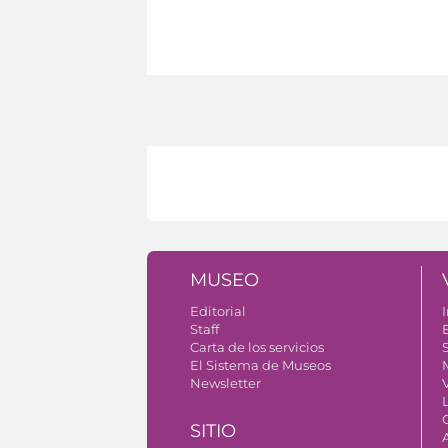
MUSEO
Editorial
I
Staff
Carta de los servicios
S
El Sistema de Museos
Newsletter
V
SITIO