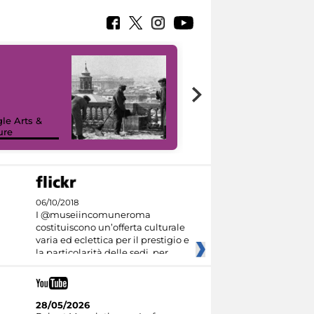
le Arts &
ure
I like MiC
06/10/2018
I @museiincomuneroma
costituiscono un’offerta culturale
varia ed eclettica per il prestigio e
la particolarità delle sedi, per
28/05/2026