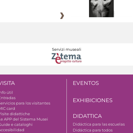
Servizi museali
VISITA
EVENTOS
nfo útil
Entradas
EXHIBICIONES
ervicios para los visitantes
MIC card
isite didattiche
DIDATTICA
Le APP del Sistema Musei
Didáctica para las escuelas
Guide e cataloghi
Accesibilidad
Didáctica para todos