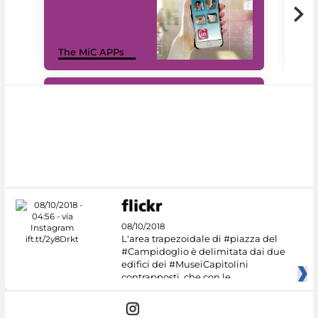
MiC
The MiC APPs
net
#DiscoverMiC
08/10/2018
L'area trapezoidale di #piazza del
#Campidoglio è delimitata dai due
edifici dei #MuseiCapitolini
contrapposti, che con le