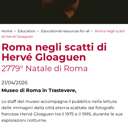
Home
>
Education
>
Educational resources for all
>
Roma negli scatti
You are here
di Hervé Gloaguen
Roma negli scatti di
Hervé Gloaguen
2779° Natale di Roma
21/04/2026
Museo di Roma in Trastevere,
Lo staff del museo accompagna il pubblico nella lettura
delle immagini della città eterna scattate dal fotografo
francese Hervé Gloaguen tra il 1975 e il 1995, durante le sue
esplorazioni notturne.