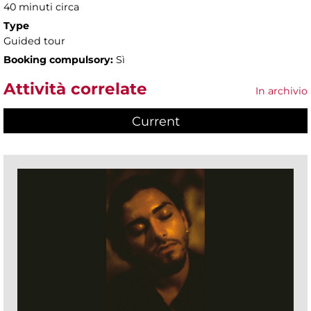
40 minuti circa
Type
Guided tour
Booking compulsory:
Sì
Attività correlate
In archivio
Current
(active tab)