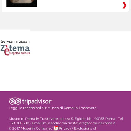
Servizi museali
Leggi le recensioni su:
Museo di Roma in Trastevere
Museo di Roma in Trastevere, piazza S. Egidio, 1/b - 00153 Roma - Tel.
+39 060608 - Email: museodiroma.trastevere@comune.roma.it
© 2017 Musei in Comune
/
Privacy
/
Exclusions of