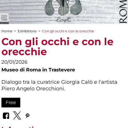
Home
>
Exhibitions
>
Con gli occhi e con le orecchie
You are here
Con gli occhi e con le
orecchie
20/01/2026
Museo di Roma in Trastevere
Dialogo tra la curatrice Giorgia Calò e l'artista
Piero Angelo Orecchioni.
Free