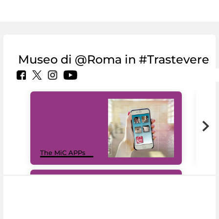
Museo di @Roma in #Trastevere
MiC
The MiC APPs
net