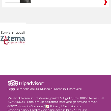
Servizi museali
Leggi le recensioni su:
Museo di Roma in Trastevere
Museo di Roma in Trastevere, piazza S. Egidio, 1/b - 00153 Roma - Tel.
+39 060608 - Email: museodiroma.trastevere@comune.roma.it
© 2017 Musei in Comune
/
Privacy
/
Exclusions of
Responsibility
/
Credits
/
Website accessibility
/
XML-rss