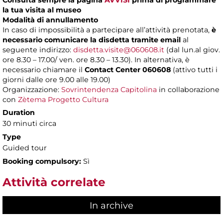
Consulta sempre la pagina
AVVISI
prima di programmare
la tua visita al museo
Modalità di annullamento
In caso di impossibilità a partecipare all’attività prenotata,
è
necessario comunicare la disdetta tramite email
al
seguente indirizzo:
disdetta.visite@060608.it
(dal lun.al giov.
ore 8.30 – 17.00/ ven. ore 8.30 – 13.30). In alternativa, è
necessario chiamare il
Contact Center 060608
(attivo tutti i
giorni dalle ore 9.00 alle 19.00)
Organizzazione:
Sovrintendenza Capitolina
in collaborazione
con
Zètema Progetto Cultura
Duration
30 minuti circa
Type
Guided tour
Booking compulsory:
Sì
Attività correlate
In archive