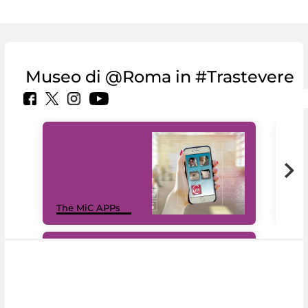
Museo di @Roma in #Trastevere
MiC
The MiC APPs
net