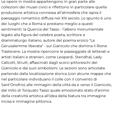
Le opere in mostra appartengono in gran parte alle
collezioni dei musei civici e riflettono in particolare quella
produzione artistica connessa all’atmosfera che ispira il
paesaggio romantico diffusa nel XIX secolo. Lo spunto è uno
dei luoghi che a Roma si prestano meglio a questi
sentimenti: la Quercia del Tasso - l’albero monumentale
legato alla figura del celebre poeta, scrittore e
drammaturgo italiano, autore del poema eroico "La
Gerusalemme liberata" - sul Gianicolo che domina il Rione
Trastevere. La mostra ripercorre le passeggiate di letterati e
artisti italiani e stranieri, come Leopardi, Stendhal, Lady
Callcott, Strutt, affascinati dagli scorci pittoreschi del
Gianicolo e dai suoi simbolismi. Le sezioni sono articolate
partendo dalla localizzazione storica (con alcune mappe che
nel particolare individuano il colle con il convento di
Sant’Onofrio) alle immagini della città da e verso il Gianicolo,
dal mito di Torquato Tasso quale emozionato stato d’animo
della creatività artistica all’idea della Natura tra immagine
incisa e immagine pittorica.