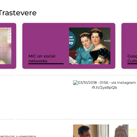
rastevere
MiC on social
Goog
networks
Cult
eiincomuneroma