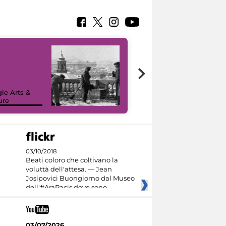
le Arts &
ure
I like MiC
03/10/2018
Beati coloro che coltivano la
voluttà dell'attesa. — Jean
Josipovici Buongiorno dal Museo
dell'#AraPacis dove sono
03/07/2026