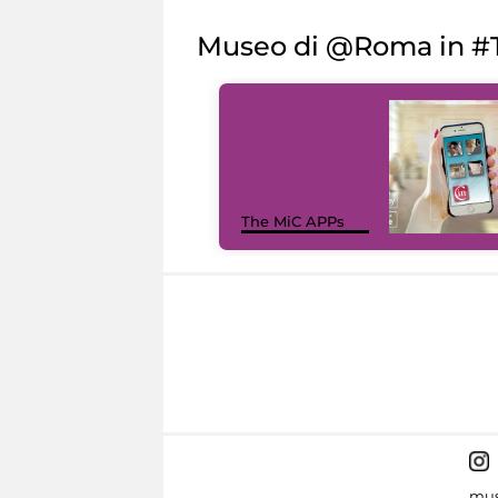
Museo di @Roma in #T
The MiC APPs
mus