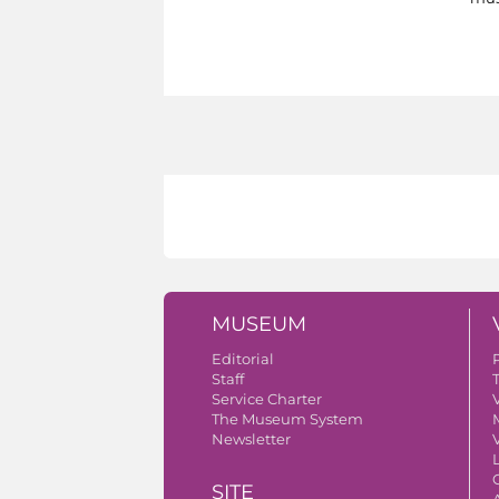
MUSEUM
Editorial
Staff
Service Charter
V
The Museum System
Newsletter
V
SITE
A