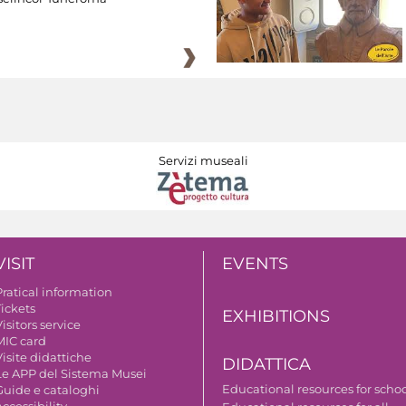
Servizi museali
VISIT
EVENTS
Pratical information
Tickets
EXHIBITIONS
isitors service
MIC card
isite didattiche
DIDATTICA
Le APP del Sistema Musei
Educational resources for scho
Guide e cataloghi
ccessibility