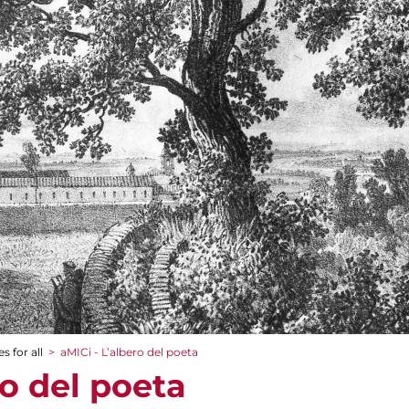
s for all
>
aMICi - L’albero del poeta
ro del poeta