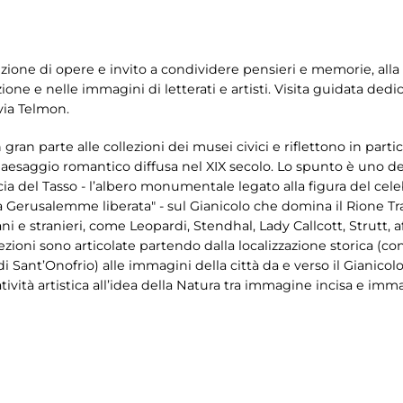
ezione di opere e invito a condividere pensieri e memorie, alla
ione e nelle immagini di letterati e artisti. Visita guidata dedi
lvia Telmon.
an parte alle collezioni dei musei civici e riflettono in parti
 paesaggio romantico diffusa nel XIX secolo. Lo spunto è uno d
cia del Tasso - l’albero monumentale legato alla figura del ce
a Gerusalemme liberata" - sul Gianicolo che domina il Rione Tra
iani e stranieri, come Leopardi, Stendhal, Lady Callcott, Strutt, a
sezioni sono articolate partendo dalla localizzazione storica (
di Sant’Onofrio) alle immagini della città da e verso il Gianicol
ività artistica all’idea della Natura tra immagine incisa e imma