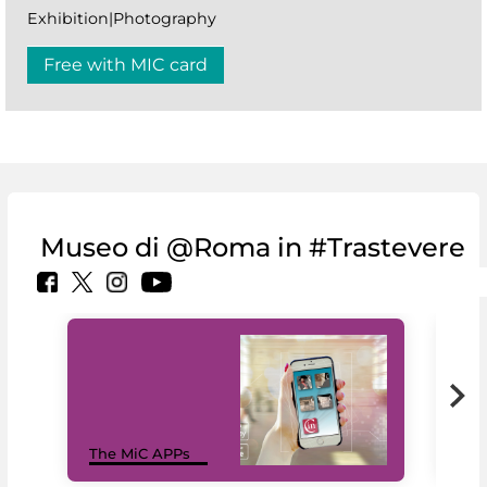
Exhibition|Photography
Free with MIC card
Museo di @Roma in #Trastevere
MiC
The MiC APPs
net