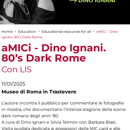
Home
>
Education
>
Educational resources for all
>
aMICi - Dino
You are here
Ignani. 80’s Dark Rome
aMICi - Dino Ignani.
80’s Dark Rome
Con LIS
11/01/2025
Museo di Roma in Trastevere
L’autore incontra il pubblico per commentare le fotografie
in mostra, che documentano l’intensa stagione della scena
dark romana degli anni ‘80.
A cura di Dino Ignani e
Silvia Telmon con Barbara Blasi.
Visita guidata dedicata ai possessori della MIC card e alle