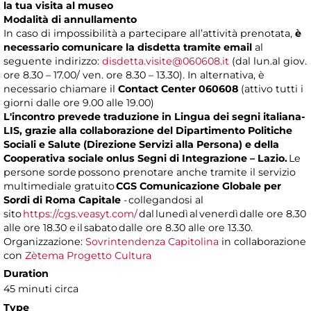
la tua visita al museo
Modalità di annullamento
In caso di impossibilità a partecipare all’attività prenotata,
è
necessario comunicare la disdetta tramite email
al
seguente indirizzo:
disdetta.visite@060608.it
(dal lun.al giov.
ore 8.30 – 17.00/ ven. ore 8.30 – 13.30). In alternativa, è
necessario chiamare il
Contact Center 060608
(attivo tutti i
giorni dalle ore 9.00 alle 19.00)
L'incontro prevede traduzione in Lingua dei segni italiana-
LIS, grazie alla collaborazione del Dipartimento Politiche
Sociali e Salute (Direzione Servizi alla Persona) e della
Cooperativa sociale onlus Segni di Integrazione – Lazio.
Le
persone sorde possono prenotare anche tramite il servizio
multimediale gratuito
CGS Comunicazione Globale per
Sordi di Roma Capitale
- collegandosi al
sito
https://cgs.veasyt.com/
dal lunedì al venerdì dalle ore 8.30
alle ore 18.30 e il sabato dalle ore 8.30 alle ore 13.30.
Organizzazione:
Sovrintendenza Capitolina
in collaborazione
con
Zètema Progetto Cultura
Duration
45 minuti circa
Type