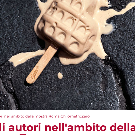
tori nell'ambito della mostra Roma ChilometroZero
li autori nell'ambito del