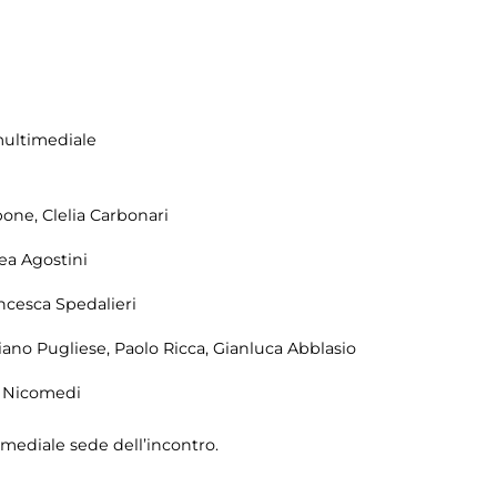
multimediale
one, Clelia Carbonari
rea Agostini
ancesca Spedalieri
iano Pugliese, Paolo Ricca, Gianluca Abblasio
a Nicomedi
imediale sede dell’incontro.