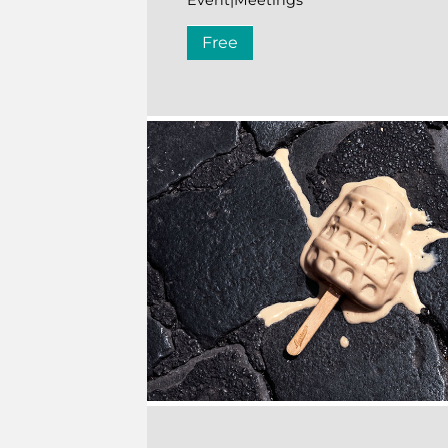
Event|Meetings
Free