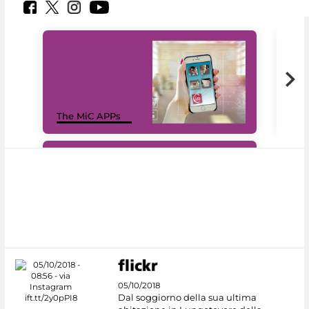
MiC
The MiC APPs
net
#DiscoverMiC
05/10/2018
Dal soggiorno della sua ultima