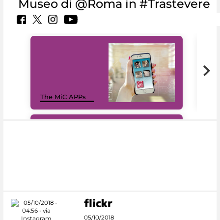
Museo di @Roma in #Trastevere
MiC
The MiC APPs
net
#DiscoverMiC
05/10/2018