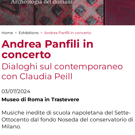
Home
>
Exhibitions
>
Andrea Panfili in concerto
You are here
Andrea Panfili in
concerto
Dialoghi sul contemporaneo
con Claudia Peill
03/07/2024
Museo di Roma in Trastevere
Musiche inedite di scuola napoletana del Sette-
Ottocento dal fondo Noseda del conservatorio di
Milano.