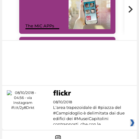
MiC
The MiC APPs
net
#DiscoverMiC
08/10/2018
L'area trapezoidale di #piazza del
#Campidoglio è delimitata dai due
edifici dei #MuseiCapitolini
contrapposti, che con le