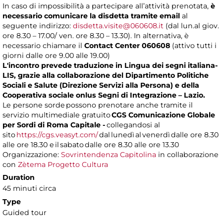
In caso di impossibilità a partecipare all’attività prenotata,
è
necessario comunicare la disdetta tramite email
al
seguente indirizzo:
disdetta.visite@060608.it
(dal lun.al giov.
ore 8.30 – 17.00/ ven. ore 8.30 – 13.30). In alternativa, è
necessario chiamare il
Contact Center 060608
(attivo tutti i
giorni dalle ore 9.00 alle 19.00)
L'incontro prevede traduzione in Lingua dei segni italiana-
LIS, grazie alla collaborazione del Dipartimento Politiche
Sociali e Salute (Direzione Servizi alla Persona) e della
Cooperativa sociale onlus Segni di Integrazione – Lazio.
Le persone sorde possono prenotare anche tramite il
servizio multimediale gratuito
CGS Comunicazione Globale
per Sordi di Roma Capitale -
collegandosi al
sito
https://cgs.veasyt.com/
dal lunedì al venerdì dalle ore 8.30
alle ore 18.30 e il sabato dalle ore 8.30 alle ore 13.30
Organizzazione:
Sovrintendenza Capitolina
in collaborazione
con
Zètema Progetto Cultura
Duration
45 minuti circa
Type
Guided tour