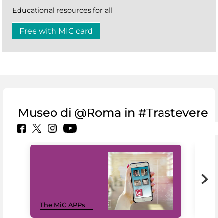
Educational resources for all
Free with MIC card
Museo di @Roma in #Trastevere
MiC
The MiC APPs
net