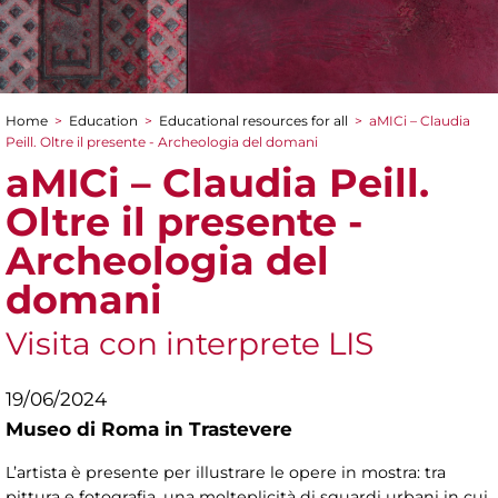
Home
>
Education
>
Educational resources for all
>
aMICi – Claudia
You are here
Peill. Oltre il presente - Archeologia del domani
aMICi – Claudia Peill.
Oltre il presente -
Archeologia del
domani
Visita con interprete LIS
19/06/2024
Museo di Roma in Trastevere
L’artista è presente per illustrare le opere in mostra: tra
pittura e fotografia, una molteplicità di sguardi urbani in cui