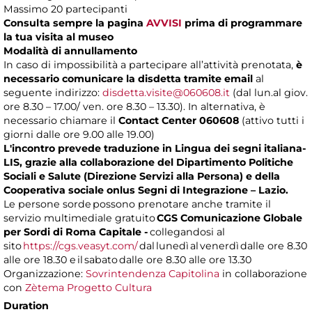
Massimo 20 partecipanti
Consulta sempre la pagina
AVVISI
prima di programmare
la tua visita al museo
Modalità di annullamento
In caso di impossibilità a partecipare all’attività prenotata,
è
necessario comunicare la disdetta tramite email
al
seguente indirizzo:
disdetta.visite@060608.it
(dal lun.al giov.
ore 8.30 – 17.00/ ven. ore 8.30 – 13.30). In alternativa, è
necessario chiamare il
Contact Center 060608
(attivo tutti i
giorni dalle ore 9.00 alle 19.00)
L'incontro prevede traduzione in Lingua dei segni italiana-
LIS, grazie alla collaborazione del Dipartimento Politiche
Sociali e Salute (Direzione Servizi alla Persona) e della
Cooperativa sociale onlus Segni di Integrazione – Lazio.
Le persone sorde possono prenotare anche tramite il
servizio multimediale gratuito
CGS Comunicazione Globale
per Sordi di Roma Capitale -
collegandosi al
sito
https://cgs.veasyt.com/
dal lunedì al venerdì dalle ore 8.30
alle ore 18.30 e il sabato dalle ore 8.30 alle ore 13.30
Organizzazione:
Sovrintendenza Capitolina
in collaborazione
con
Zètema Progetto Cultura
Duration