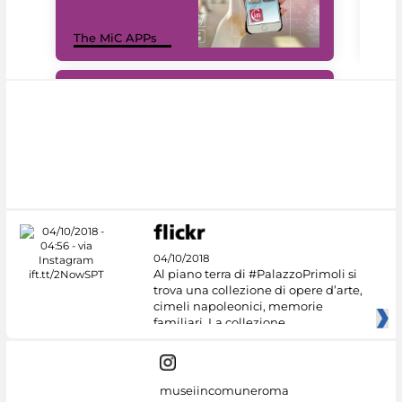
MiC
The MiC APPs
net
#DiscoverMiC
04/10/2018
Al piano terra di #PalazzoPrimoli si
trova una collezione di opere d’arte,
cimeli napoleonici, memorie
familiari. La collezione
museiincomuneroma