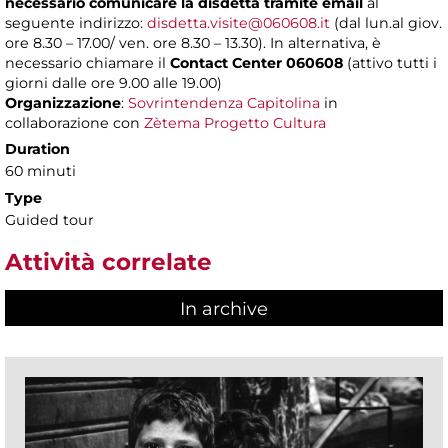
necessario comunicare la disdetta tramite email
al
seguente indirizzo:
disdetta.visite@060608.it
(dal lun.al giov.
ore 8.30 – 17.00/ ven. ore 8.30 – 13.30). In alternativa, è
necessario chiamare il
Contact Center 060608
(attivo tutti i
giorni dalle ore 9.00 alle 19.00)
Organizzazione
:
Sovrintendenza Capitolina
in
collaborazione con
Zètema Progetto Cultura
Duration
60 minuti
Type
Guided tour
Attività correlate
In archive