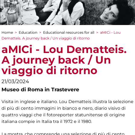
Home
>
Education
>
Educational resources for all
>
aMICi - Lou
You are here
Dematteis. A journey back / Un viaggio di ritorno
aMICi - Lou Dematteis.
A journey back / Un
viaggio di ritorno
21/03/2024
Museo di Roma in Trastevere
Visita in inglese e italiano.
Lou Dematteis illustra la selezione
di più di cento immagini in bianco e nero, diario visivo di
quattro viaggi che il fotoreporter statunitense di origine
italiana compie in Italia tra il 1972 e il 1980.
La mostra, che comprende una selezione di più di cento