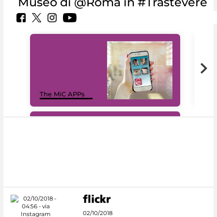
Museo di @Roma in #Trastevere
MiC
The MiC APPs
net
#DiscoverMiC
02/10/2018