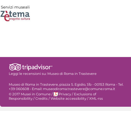
Servizi museali
Leggi le recensioni su:
Museo di Roma in Trastevere
Museo di Roma in Trastevere, piazza S. Egidio, 1/b - 00153 Roma - Tel.
+39 060608 - Email: museodiroma.trastevere@comune.roma.it
© 2017 Musei in Comune
/
Privacy
/
Exclusions of
Responsibility
/
Credits
/
Website accessibility
/
XML-rss