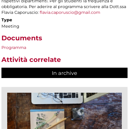
rispettivi dipartimenti. Per gli studenti la frequenza è
obbligatoria. Per aderire al programma scrivere alla Dott.ssa
Flavia Caporuscio:
flavia.caporuscio@gmail.com
Type
Meeting
Documents
Programma
Attività correlate
In archive