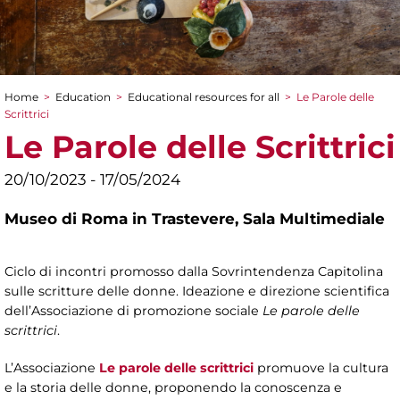
Home
>
Education
>
Educational resources for all
>
Le Parole delle
You are here
Scrittrici
Le Parole delle Scrittrici
20/10/2023 - 17/05/2024
Museo di Roma in Trastevere,
Sala Multimediale
Ciclo di incontri promosso dalla Sovrintendenza Capitolina
sulle scritture delle donne. Ideazione e direzione scientifica
dell’Associazione di promozione sociale
Le parole delle
scrittrici
.
L’Associazione
Le parole delle scrittrici
promuove la cultura
e la storia delle donne, proponendo la conoscenza e