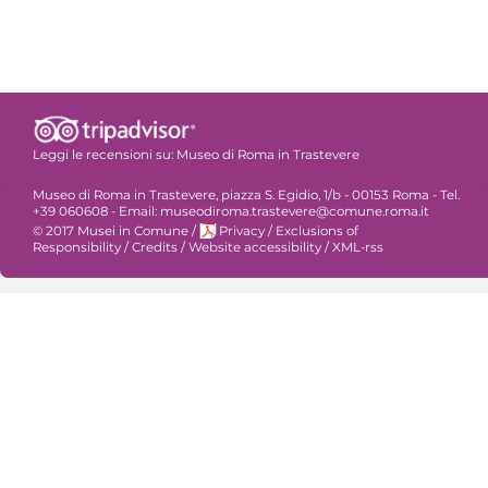
Leggi le recensioni su:
Museo di Roma in Trastevere
Museo di Roma in Trastevere, piazza S. Egidio, 1/b - 00153 Roma - Tel.
+39 060608 - Email: museodiroma.trastevere@comune.roma.it
© 2017 Musei in Comune
/
Privacy
/
Exclusions of
Responsibility
/
Credits
/
Website accessibility
/
XML-rss