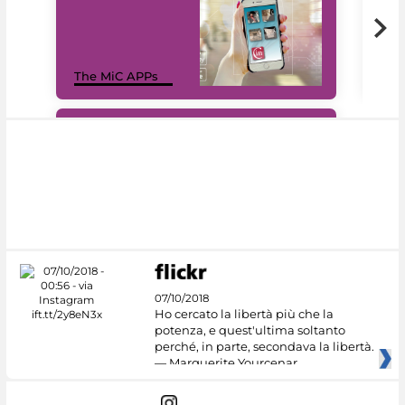
MiC
The MiC APPs
net
#DiscoverMiC
07/10/2018
Ho cercato la libertà più che la
potenza, e quest'ultima soltanto
perché, in parte, secondava la libertà.
— Marguerite Yourcenar