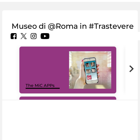
Museo di @Roma in #Trastevere
MiC
The MiC APPs
net
#DiscoverMiC