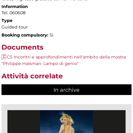
Information
Tel. 060608
Type
Guided tour
Booking compulsory:
Sì
Documents
CS Incontri e approfondimenti nell'ambito della mostra
"Philippe Halsman. Lampo di genio"
Attività correlate
In archive