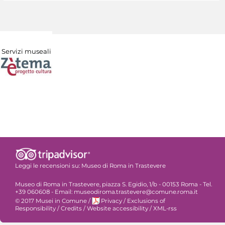
Servizi museali
Leggi le recensioni su:
Museo di Roma in Trastevere
Museo di Roma in Trastevere, piazza S. Egidio, 1/b - 00153 Roma - Tel.
+39 060608 - Email: museodiroma.trastevere@comune.roma.it
© 2017 Musei in Comune
/
Privacy
/
Exclusions of
Responsibility
/
Credits
/
Website accessibility
/
XML-rss