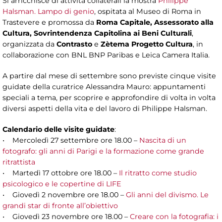
Si arricchisce di attività collaterali la mostra
Philippe
Halsman. Lampo di genio
, ospitata al Museo di Roma in
Trastevere e promossa da
Roma Capitale, Assessorato alla
Cultura, Sovrintendenza Capitolina ai Beni Culturali
,
organizzata da
Contrasto
e
Zètema Progetto Cultura
, in
collaborazione con BNL BNP Paribas e Leica Camera Italia.
A partire dal mese di settembre sono previste cinque visite
guidate della curatrice Alessandra Mauro: appuntamenti
speciali a tema, per scoprire e approfondire di volta in volta
diversi aspetti della vita e del lavoro di Philippe Halsman.
Calendario delle visite guidate
:
• Mercoledì 27 settembre ore 18.00 –
Nascita di un
fotografo: gli anni di Parigi e la formazione come grande
ritrattista
• Martedì 17 ottobre ore 18.00 –
Il ritratto come studio
psicologico e le copertine di LIFE
• Giovedì 2 novembre ore 18.00 –
Gli anni del divismo. Le
grandi star di fronte all’obiettivo
• Giovedì 23 novembre ore 18.00 –
Creare con la fotografia: i