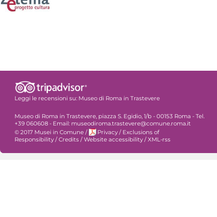
Leggi le recensioni su:
Museo di Roma in Trastevere
Museo di Roma in Trastevere, piazza S. Egidio, 1/b - 00153 Roma - Tel.
+39 060608 - Email: museodiroma.trastevere@comune.roma.it
© 2017 Musei in Comune
/
Privacy
/
Exclusions of
Responsibility
/
Credits
/
Website accessibility
/
XML-rss