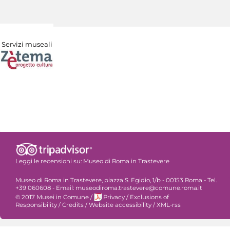
Servizi museali
Leggi le recensioni su:
Museo di Roma in Trastevere
Museo di Roma in Trastevere, piazza S. Egidio, 1/b - 00153 Roma - Tel.
+39 060608 - Email: museodiroma.trastevere@comune.roma.it
© 2017 Musei in Comune
/
Privacy
/
Exclusions of
Responsibility
/
Credits
/
Website accessibility
/
XML-rss