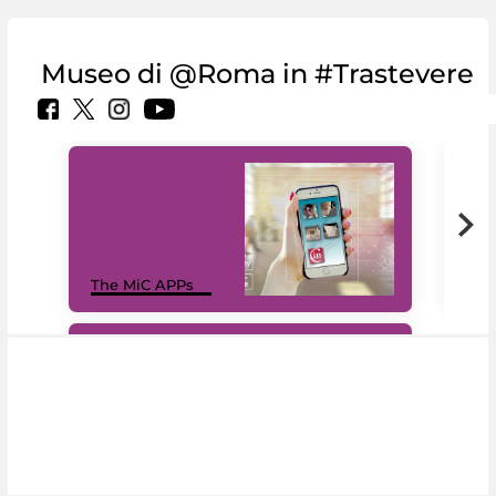
Museo di @Roma in #Trastevere
MiC
The MiC APPs
net
#DiscoverMiC