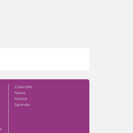
Calendar
News
Notice
Sponsor
ol