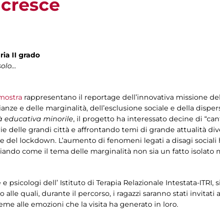
 cresce
ria II grado
lo...
ostra
rappresentano il reportage dell’innovativa missione de
ianze e delle marginalità, dell’esclusione sociale e della disper
à educativa minorile
, il progetto ha interessato decine di “canti
rie delle grandi città e affrontando temi di grande attualità di
 del lockdown. L’aumento di fenomeni legati a disagi sociali 
enziando come il tema delle marginalità non sia un fatto isol
te e psicologi dell’ Istituto di Terapia Relazionale Intestata-ITR
lle quali, durante il percorso, i ragazzi saranno stati invitati a
ieme alle emozioni che la visita ha generato in loro.