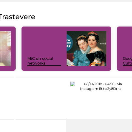
rastevere
MiC on social
Goog
networks
Cult