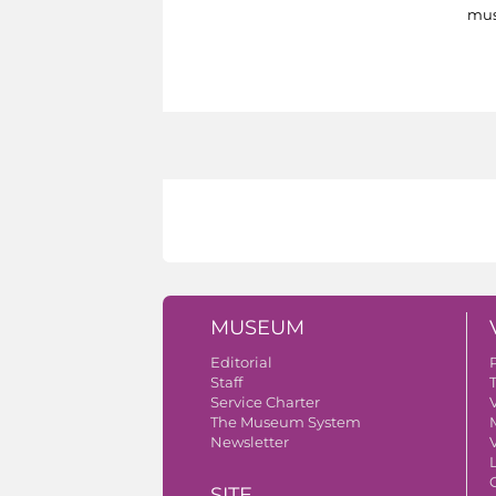
mus
MUSEUM
Editorial
Staff
Service Charter
V
The Museum System
Newsletter
V
SITE