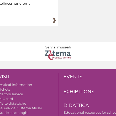
eiincomuneroma
Servizi museali
VISIT
EVENTS
Pratical information
Tickets
EXHIBITIONS
isitors service
MIC card
isite didattiche
DIDATTICA
Le APP del Sistema Musei
Educational resources for scho
Guide e cataloghi