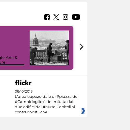
le Arts &
ure
I like MiC
08/10/2018
L'area trapezoidale di #piazza del
#Campidoglio è delimitata dai
due edifici dei #MuseiCapitolini
contrapposti, che