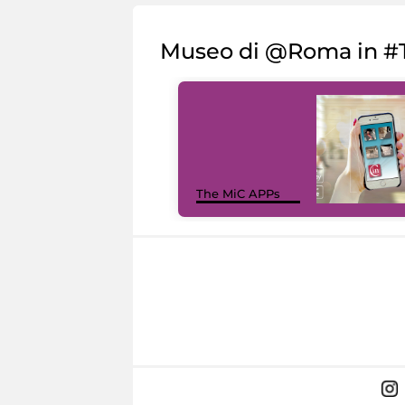
Museo di @Roma in #T
The MiC APPs