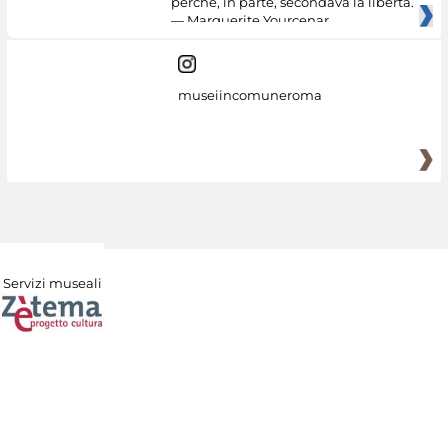
perché, in parte, secondava la libertà.
— Marguerite Yourcenar
museiincomuneroma
Servizi museali