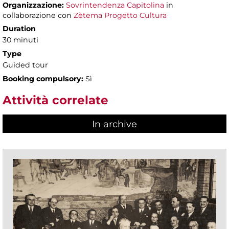
Organizzazione:
Sovrintendenza Capitolina
in
collaborazione con
Zètema Progetto Cultura
Duration
30 minuti
Type
Guided tour
Booking compulsory:
Sì
Attività correlate
In archive