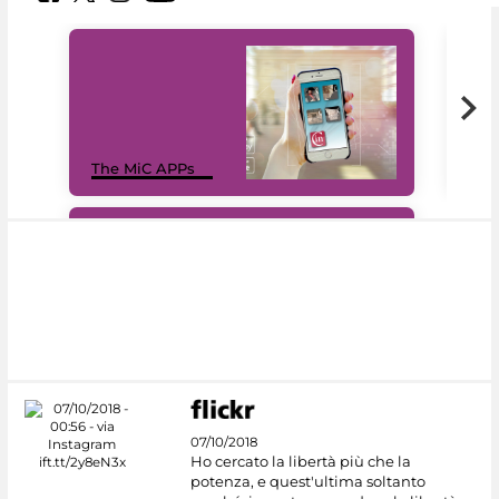
MiC
The MiC APPs
net
#DiscoverMiC
07/10/2018
Ho cercato la libertà più che la
potenza, e quest'ultima soltanto