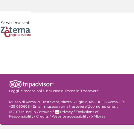
Servizi museali
Leggi le recensioni su:
Museo di Roma in Trastevere
Museo di Roma in Trastevere, piazza S. Egidio, 1/b - 00153 Roma - Tel.
+39 060608 - Email: museodiroma.trastevere@comune.roma.it
© 2017 Musei in Comune
/
Privacy
/
Exclusions of
Responsibility
/
Credits
/
Website accessibility
/
XML-rss