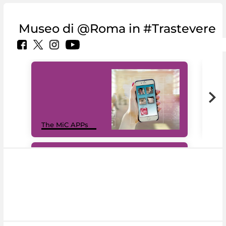
Museo di @Roma in #Trastevere
MiC
The MiC APPs
net
#DiscoverMiC