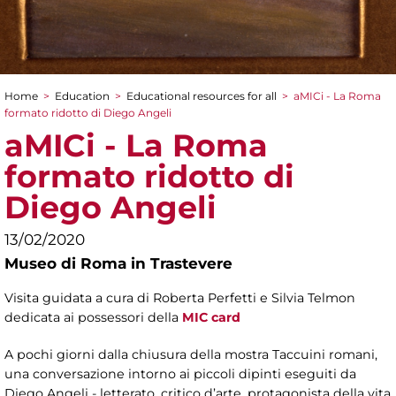
Home
>
Education
>
Educational resources for all
>
aMICi - La Roma
You are here
formato ridotto di Diego Angeli
aMICi - La Roma
formato ridotto di
Diego Angeli
13/02/2020
Museo di Roma in Trastevere
Visita guidata a cura di Roberta Perfetti e Silvia Telmon
dedicata ai possessori della
MIC card
A pochi giorni dalla chiusura della mostra Taccuini romani,
una conversazione intorno ai piccoli dipinti eseguiti da
Diego Angeli - letterato, critico d’arte, protagonista della vita