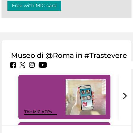
Free with MIC card
Museo di @Roma in #Trastevere
MiC
The MiC APPs
net