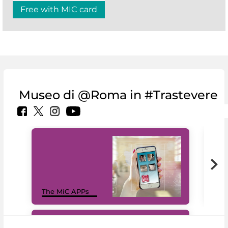
Free with MIC card
Museo di @Roma in #Trastevere
MiC
The MiC APPs
net