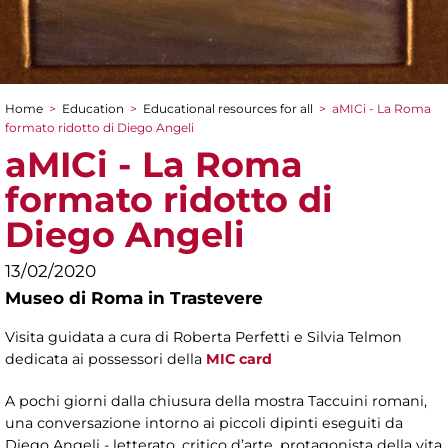
Home
>
Education
>
Educational resources for all
>
aMICi - La Roma
You are here
formato ridotto di Diego Angeli
aMICi - La Roma
formato ridotto di
Diego Angeli
13/02/2020
Museo di Roma in Trastevere
Visita guidata a cura di Roberta Perfetti e Silvia Telmon
dedicata ai possessori della
MIC card
A pochi giorni dalla chiusura della mostra Taccuini romani,
una conversazione intorno ai piccoli dipinti eseguiti da
Diego Angeli - letterato, critico d’arte, protagonista della vita