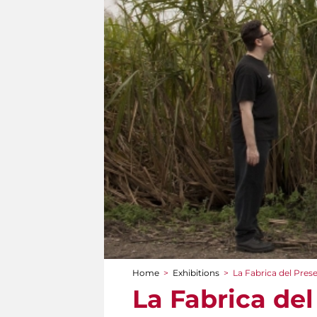
Home
>
Exhibitions
>
La Fabrica del Pres
You are here
La Fabrica de