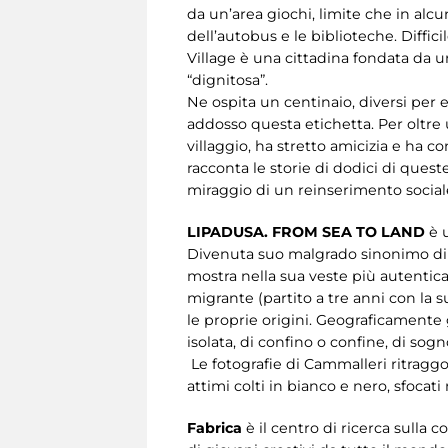
da un’area giochi, limite che in alcu
dell’autobus e le biblioteche. Diffic
Village è una cittadina fondata da 
“dignitosa”.
Ne ospita un centinaio, diversi per 
addosso questa etichetta. Per oltre u
villaggio, ha stretto amicizia e ha con
racconta le storie di dodici di queste
miraggio di un reinserimento social
LIPADUSA.
FROM SEA TO LAND
è 
Divenuta suo malgrado sinonimo di m
mostra nella sua veste più autentica
migrante (partito a tre anni con la s
le proprie origini. Geograficamente
isolata, di confino o confine, di sogn
Le fotografie di Cammalleri ritraggo
attimi colti in bianco e nero, sfocat
Fabrica
è il centro di ricerca sull