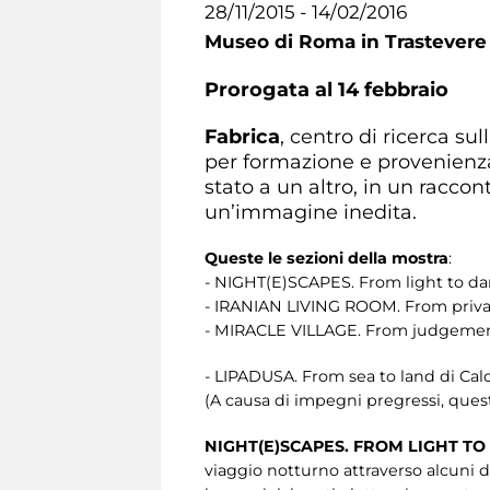
28/11/2015 - 14/02/2016
Museo di Roma in Trastevere
Prorogata al 14 febbraio
Fabrica
, centro di ricerca su
per formazione e provenienza.
stato a un altro, in un racco
un’immagine inedita.
Queste le sezioni della mostra
:
- NIGHT(E)SCAPES. From light to dar
- IRANIAN LIVING ROOM. From private
- MIRACLE VILLAGE. From judgement 
- LIPADUSA. From sea to land di Ca
(A causa di impegni pregressi, ques
NIGHT(E)SCAPES.
F
ROM LIGHT T
viaggio notturno attraverso alcuni d