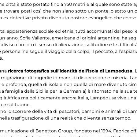
ne città è stato portato fino a 750 metri e al quale sono state 
ile trovare posti così che non siano sotto un ponte, o sotto un c
un ex detective privato divenuto pastore evangelico che consen
età, appartenenza sociale ed etnia, tutti accomunati dal peso 
n anno, Sofia Valiente, americana di origini argentine, ha segui
diviso con loro il senso di alienazione, solitudine e le difficoltà
 persone: ne segue il viaggio dalla colpa, il peccato, all’espiazi
e.
una
ricerca fotografica sull
’
identit
à
dell
’
isola di Lampedusa,
L
igrazione, di tragedie in mare, di disperazione e miseria, L
 e profonda, quella di isola e non quella di mare divenuto cim
ua famiglia dalla Sicilia per la Germania) è ritornato nella sua 
 già Africa ma politicamente ancora Italia, Lampedusa vive un
o e solitudine.
no lo scorrere della vita di pescatori, bambini e animali di L
i nella trasfigurazione di una realtà che diventa senza tempo.
a comunicazione di Benetton Group, fondato nel 1994. Fabrica 