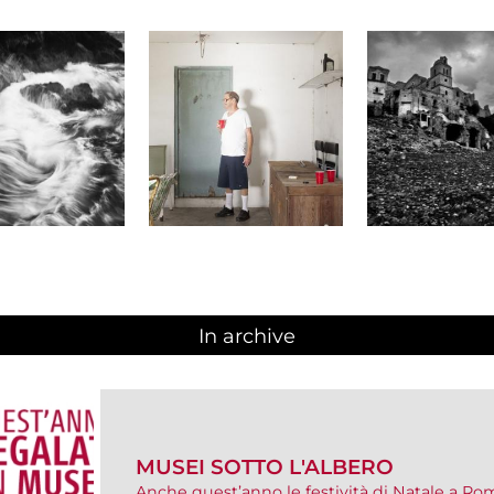
In archive
MUSEI SOTTO L'ALBERO
Anche quest’anno le festività di Natale a Rom