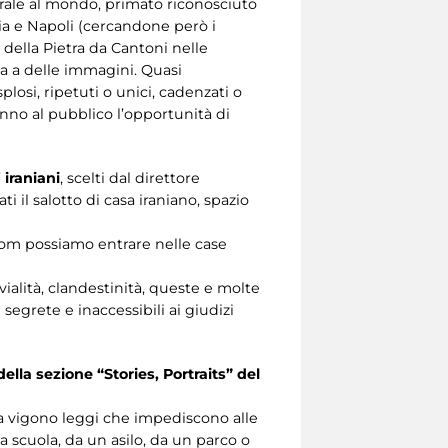
turale al mondo, primato riconosciuto
zia e Napoli (cercandone però i
 della Pietra da Cantoni nelle
ia a delle immagini. Quasi
losi, ripetuti o unici, cadenzati o
anno al pubblico l’opportunità di
 iraniani
, scelti dal direttore
 il salotto di casa iraniano, spazio
Room possiamo entrare nelle case
ivialità, clandestinità, queste e molte
segrete e inaccessibili ai giudizi
ella sezione “Stories, Portraits” del
ida vigono leggi che impediscono alle
 scuola, da un asilo, da un parco o