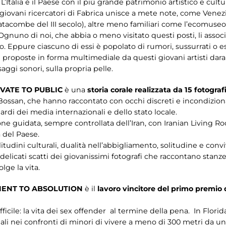
L’Italia è il Paese con il più grande patrimonio artistico e cul
e giovani ricercatori di Fabrica unisce a mete note, come Vene
 catacombe del III secolo), altre meno familiari come l’ecomuseo
 Ognuno di noi, che abbia o meno visitato questi posti, li assoc
 Eppure ciascuno di essi è popolato di rumori, sussurrati o esp
e proposte in forma multimediale da questi giovani artisti dar
aggi sonori, sulla propria pelle.
VATE TO PUBLIC
è una
storia corale realizzata da 15 fotografi
 Bossan, che hanno raccontato con occhi discreti e incondizionati
ardi dei media internazionali e dello stato locale.
ne guidata, sempre controllata dell’Iran, con Iranian Living 
a del Paese.
litudini culturali, dualità nell’abbigliamento, solitudine e conv
elicati scatti dei giovanissimi fotografi che raccontano stanze 
lge la vita.
MENT TO ABSOLUTION
è il
lavoro vincitore del primo premio d
fficile: la vita dei sex offender al termine della pena. In Flor
i nei confronti di minori di vivere a meno di 300 metri da una