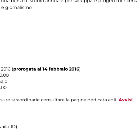
 una borsa di studio annuale per sviluppare progetti di ricerca 
a e giornalismo.
2016 (
prorogata al 14 febbraio 2016
)
0.00
naio
.00
sure straordinarie consultare la pagina dedicata agli
Avvisi
aild ID):