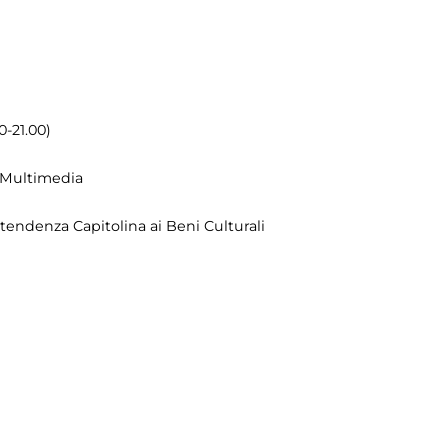
0-21.00)
|Multimedia
endenza Capitolina ai Beni Culturali