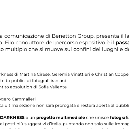
lla comunicazione di Benetton Group, presenta il la
 Filo conduttore del percorso espositivo è il
pass
nto multiplo che si muove sui confini dei luoghi e 
kness di Martina Cirese, Geremia Vinattieri e Christian Coppe
 to public di fotografi iraniani
to absolution di Sofia Valiente
logero Cammalleri
ta ultima sezione non sarà prorogata e resterà aperta al pubbl
O DARKNESS
è
un
progetto multimediale
che unisce
fotograf
ei posti più suggestivi d’Italia, puntando non solo sulle immag