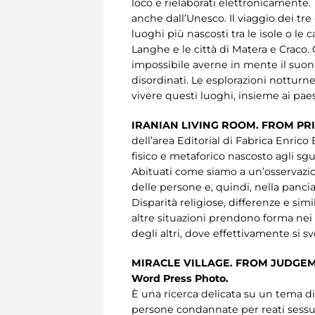
loco e rielaborati elettronicamente. 
anche dall’Unesco. Il viaggio dei tr
luoghi più nascosti tra le isole o le
Langhe e le città di Matera e Craco.
impossibile averne in mente il suono.
disordinati. Le esplorazioni notturn
vivere questi luoghi, insieme ai paes
IRANIAN LIVING ROOM.
FROM PRI
dell’area Editorial di Fabrica Enrico
fisico e metaforico nascosto agli sgu
Abituati come siamo a un’osservazio
delle persone e, quindi, nella panci
Disparità religiose, differenze e simi
altre situazioni prendono forma nei d
degli altri, dove effettivamente si svo
MIRACLE VILLAGE. FROM JUDGE
Word Press Photo.
È una ricerca delicata su un tema di
persone condannate per reati sessual