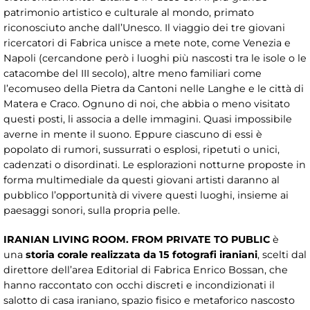
patrimonio artistico e culturale al mondo, primato
riconosciuto anche dall’Unesco. Il viaggio dei tre giovani
ricercatori di Fabrica unisce a mete note, come Venezia e
Napoli (cercandone però i luoghi più nascosti tra le isole o le
catacombe del III secolo), altre meno familiari come
l’ecomuseo della Pietra da Cantoni nelle Langhe e le città di
Matera e Craco. Ognuno di noi, che abbia o meno visitato
questi posti, li associa a delle immagini. Quasi impossibile
averne in mente il suono. Eppure ciascuno di essi è
popolato di rumori, sussurrati o esplosi, ripetuti o unici,
cadenzati o disordinati. Le esplorazioni notturne proposte in
forma multimediale da questi giovani artisti daranno al
pubblico l’opportunità di vivere questi luoghi, insieme ai
paesaggi sonori, sulla propria pelle.
IRANIAN LIVING ROOM.
FROM PRIVATE TO PUBLIC
è
una
storia corale realizzata da 15 fotografi iraniani
, scelti dal
direttore dell’area Editorial di Fabrica Enrico Bossan, che
hanno raccontato con occhi discreti e incondizionati il
salotto di casa iraniano, spazio fisico e metaforico nascosto