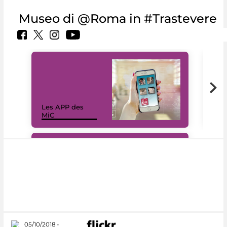
Museo di @Roma in #Trastevere
Les APP des
Les
MiC
rés
#DiscoverMiC