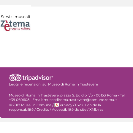
Servizi museali
Leggi le recensioni su:
Museo di Roma in Trastevere
Museo di Roma in Trastevere, piazza S. Egidio, 1/b - 00153 Roma - Tel.
+39 060608 - Email: museodiroma.trastevere@comune.roma.it
© 2017 Musei in Comune
/
Privacy
/
Exclusion de la
responsabilité
/
Credits
/
Accessibilité du site
/
XML-rss