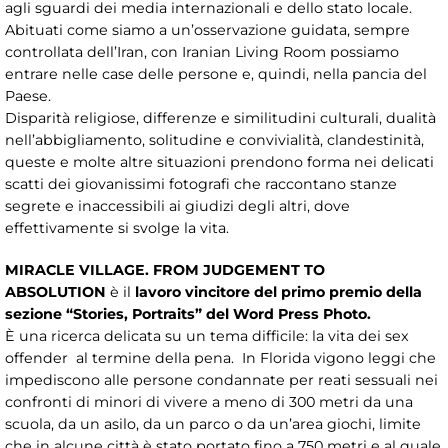
agli sguardi dei media internazionali e dello stato locale.
Abituati come siamo a un’osservazione guidata, sempre
controllata dell’Iran, con Iranian Living Room possiamo
entrare nelle case delle persone e, quindi, nella pancia del
Paese.
Disparità religiose, differenze e similitudini culturali, dualità
nell’abbigliamento, solitudine e convivialità, clandestinità,
queste e molte altre situazioni prendono forma nei delicati
scatti dei giovanissimi fotografi che raccontano stanze
segrete e inaccessibili ai giudizi degli altri, dove
effettivamente si svolge la vita.
MIRACLE VILLAGE. FROM JUDGEMENT TO
ABSOLUTION
è il
lavoro vincitore del primo premio della
sezione “Stories, Portraits” del Word Press Photo.
È una ricerca delicata su un tema difficile: la vita dei sex
offender al termine della pena. In Florida vigono leggi che
impediscono alle persone condannate per reati sessuali nei
confronti di minori di vivere a meno di 300 metri da una
scuola, da un asilo, da un parco o da un’area giochi, limite
che in alcune città è stato portato fino a 750 metri e al quale