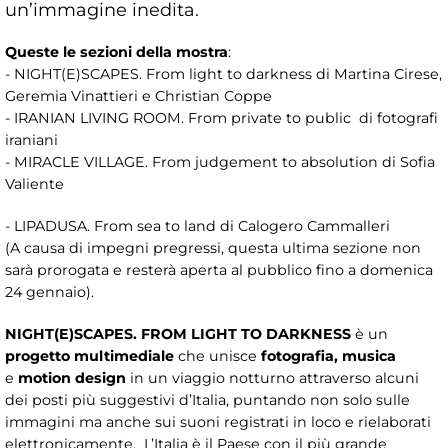
un’immagine inedita.
Queste le sezioni della mostra
:
- NIGHT(E)SCAPES. From light to darkness di Martina Cirese,
Geremia Vinattieri e Christian Coppe
- IRANIAN LIVING ROOM. From private to public di fotografi
iraniani
- MIRACLE VILLAGE. From judgement to absolution di Sofia
Valiente
- LIPADUSA. From sea to land di Calogero Cammalleri
(A causa di impegni pregressi, questa ultima sezione non
sarà prorogata e resterà aperta al pubblico fino a domenica
24 gennaio).
NIGHT(E)SCAPES.
F
ROM LIGHT TO DARKNESS
è
un
progetto multimediale
che unisce
fotografia, musica
e
motion design
in un viaggio notturno attraverso alcuni
dei posti più suggestivi d’Italia, puntando non solo sulle
immagini ma anche sui suoni registrati in loco e rielaborati
elettronicamente. L’Italia è il Paese con il più grande