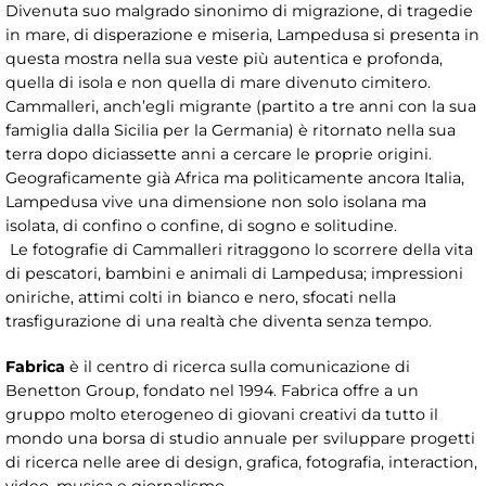
Divenuta suo malgrado sinonimo di migrazione, di tragedie
in mare, di disperazione e miseria, Lampedusa si presenta in
questa mostra nella sua veste più autentica e profonda,
quella di isola e non quella di mare divenuto cimitero.
Cammalleri, anch’egli migrante (partito a tre anni con la sua
famiglia dalla Sicilia per la Germania) è ritornato nella sua
terra dopo diciassette anni a cercare le proprie origini.
Geograficamente già Africa ma politicamente ancora Italia,
Lampedusa vive una dimensione non solo isolana ma
isolata, di confino o confine, di sogno e solitudine.
Le fotografie di Cammalleri ritraggono lo scorrere della vita
di pescatori, bambini e animali di Lampedusa; impressioni
oniriche, attimi colti in bianco e nero, sfocati nella
trasfigurazione di una realtà che diventa senza tempo.
Fabrica
è il centro di ricerca sulla comunicazione di
Benetton Group, fondato nel 1994. Fabrica offre a un
gruppo molto eterogeneo di giovani creativi da tutto il
mondo una borsa di studio annuale per sviluppare progetti
di ricerca nelle aree di design, grafica, fotografia, interaction,
video, musica e giornalismo.