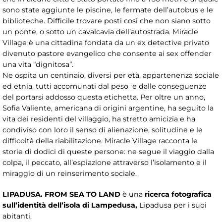
sono state aggiunte le piscine, le fermate dell’autobus e le
biblioteche. Difficile trovare posti così che non siano sotto
un ponte, o sotto un cavalcavia dell’autostrada. Miracle
Village è una cittadina fondata da un ex detective privato
divenuto pastore evangelico che consente ai sex offender
una vita “dignitosa”.
Ne ospita un centinaio, diversi per età, appartenenza sociale
ed etnia, tutti accomunati dal peso e dalle conseguenze
del portarsi addosso questa etichetta. Per oltre un anno,
Sofia Valiente, americana di origini argentine, ha seguito la
vita dei residenti del villaggio, ha stretto amicizia e ha
condiviso con loro il senso di alienazione, solitudine e le
difficoltà della riabilitazione. Miracle Village racconta le
storie di dodici di queste persone: ne segue il viaggio dalla
colpa, il peccato, all’espiazione attraverso l’isolamento e il
miraggio di un reinserimento sociale.
LIPADUSA.
FROM SEA TO LAND
è una
ricerca fotografica
sull
’
identit
à
dell
’
isola di Lampedusa,
Lipadusa per i suoi
abitanti.