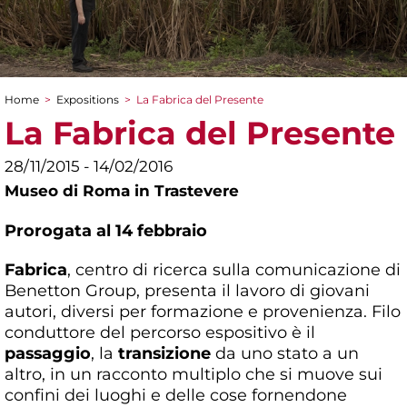
Home
>
Expositions
>
La Fabrica del Presente
You are here
La Fabrica del Presente
28/11/2015 - 14/02/2016
Museo di Roma in Trastevere
Prorogata al 14 febbraio
Fabrica
, centro di ricerca sulla comunicazione di
Benetton Group, presenta il lavoro di giovani
autori, diversi per formazione e provenienza. Filo
conduttore del percorso espositivo è il
passaggio
, la
transizione
da uno stato a un
altro, in un racconto multiplo che si muove sui
confini dei luoghi e delle cose fornendone