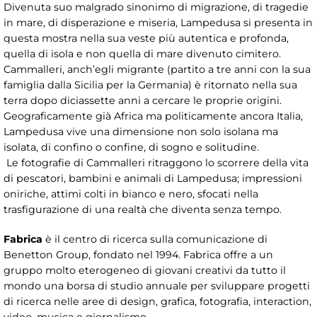
Divenuta suo malgrado sinonimo di migrazione, di tragedie
in mare, di disperazione e miseria, Lampedusa si presenta in
questa mostra nella sua veste più autentica e profonda,
quella di isola e non quella di mare divenuto cimitero.
Cammalleri, anch’egli migrante (partito a tre anni con la sua
famiglia dalla Sicilia per la Germania) è ritornato nella sua
terra dopo diciassette anni a cercare le proprie origini.
Geograficamente già Africa ma politicamente ancora Italia,
Lampedusa vive una dimensione non solo isolana ma
isolata, di confino o confine, di sogno e solitudine.
Le fotografie di Cammalleri ritraggono lo scorrere della vita
di pescatori, bambini e animali di Lampedusa; impressioni
oniriche, attimi colti in bianco e nero, sfocati nella
trasfigurazione di una realtà che diventa senza tempo.
Fabrica
è il centro di ricerca sulla comunicazione di
Benetton Group, fondato nel 1994. Fabrica offre a un
gruppo molto eterogeneo di giovani creativi da tutto il
mondo una borsa di studio annuale per sviluppare progetti
di ricerca nelle aree di design, grafica, fotografia, interaction,
video, musica e giornalismo.