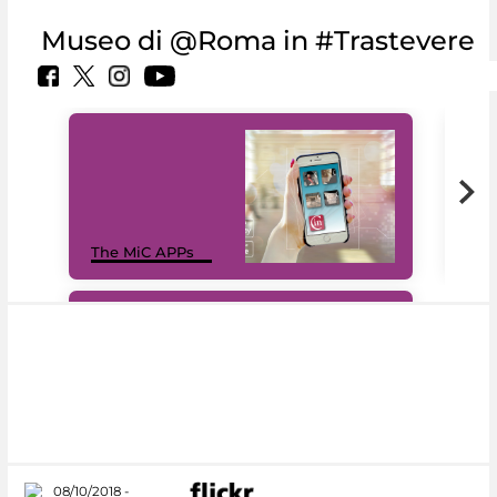
Museo di @Roma in #Trastevere
MiC
The MiC APPs
net
#DiscoverMiC