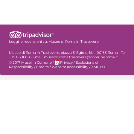
Leggi le recensioni su:
Museo di Roma in Trastevere
Museo di Roma in Trastevere, piazza S. Egidio, 1/b - 00153 Roma - Tel.
+39 060608 - Email: museodiroma.trastevere@comune.roma.it
© 2017 Musei in Comune
/
Privacy
/
Exclusions of
Responsibility
/
Credits
/
Website accessibility
/
XML-rss