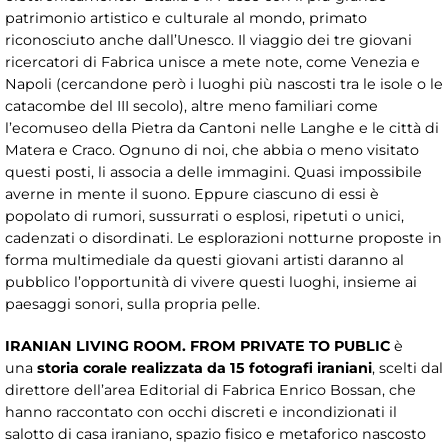
patrimonio artistico e culturale al mondo, primato
riconosciuto anche dall’Unesco. Il viaggio dei tre giovani
ricercatori di Fabrica unisce a mete note, come Venezia e
Napoli (cercandone però i luoghi più nascosti tra le isole o le
catacombe del III secolo), altre meno familiari come
l’ecomuseo della Pietra da Cantoni nelle Langhe e le città di
Matera e Craco. Ognuno di noi, che abbia o meno visitato
questi posti, li associa a delle immagini. Quasi impossibile
averne in mente il suono. Eppure ciascuno di essi è
popolato di rumori, sussurrati o esplosi, ripetuti o unici,
cadenzati o disordinati. Le esplorazioni notturne proposte in
forma multimediale da questi giovani artisti daranno al
pubblico l’opportunità di vivere questi luoghi, insieme ai
paesaggi sonori, sulla propria pelle.
IRANIAN LIVING ROOM.
FROM PRIVATE TO PUBLIC
è
una
storia corale realizzata da 15 fotografi iraniani
, scelti dal
direttore dell’area Editorial di Fabrica Enrico Bossan, che
hanno raccontato con occhi discreti e incondizionati il
salotto di casa iraniano, spazio fisico e metaforico nascosto