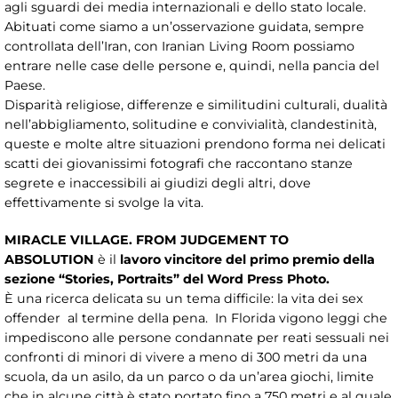
agli sguardi dei media internazionali e dello stato locale.
Abituati come siamo a un’osservazione guidata, sempre
controllata dell’Iran, con Iranian Living Room possiamo
entrare nelle case delle persone e, quindi, nella pancia del
Paese.
Disparità religiose, differenze e similitudini culturali, dualità
nell’abbigliamento, solitudine e convivialità, clandestinità,
queste e molte altre situazioni prendono forma nei delicati
scatti dei giovanissimi fotografi che raccontano stanze
segrete e inaccessibili ai giudizi degli altri, dove
effettivamente si svolge la vita.
MIRACLE VILLAGE. FROM JUDGEMENT TO
ABSOLUTION
è il
lavoro vincitore del primo premio della
sezione “Stories, Portraits” del Word Press Photo.
È una ricerca delicata su un tema difficile: la vita dei sex
offender al termine della pena. In Florida vigono leggi che
impediscono alle persone condannate per reati sessuali nei
confronti di minori di vivere a meno di 300 metri da una
scuola, da un asilo, da un parco o da un’area giochi, limite
che in alcune città è stato portato fino a 750 metri e al quale