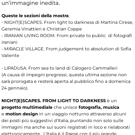
un’immagine inedita.
Queste le sezioni della mostra
:
- NIGHT(E)SCAPES. From light to darkness di Martina Cirese,
Geremia Vinattieri e Christian Coppe
- IRANIAN LIVING ROOM. From private to public di fotografi
iraniani
- MIRACLE VILLAGE. From judgement to absolution di Sofia
Valiente
- LIPADUSA. From sea to land di Calogero Cammalleri
(A causa di impegni pregressi, questa ultima sezione non
sarà prorogata e resterà aperta al pubblico fino a domenica
24 gennaio).
NIGHT(E)SCAPES.
F
ROM LIGHT TO DARKNESS
è
un
progetto multimediale
che unisce
fotografia, musica
e
motion design
in un viaggio notturno attraverso alcuni
dei posti più suggestivi d’Italia, puntando non solo sulle
immagini ma anche sui suoni registrati in loco e rielaborati
elettronicamente. L’Italia è il Paese con il più grande