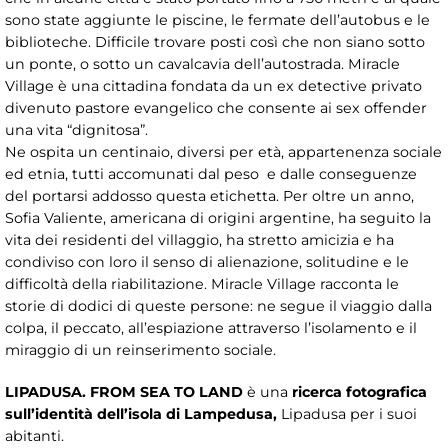
sono state aggiunte le piscine, le fermate dell’autobus e le
biblioteche. Difficile trovare posti così che non siano sotto
un ponte, o sotto un cavalcavia dell’autostrada. Miracle
Village è una cittadina fondata da un ex detective privato
divenuto pastore evangelico che consente ai sex offender
una vita “dignitosa”.
Ne ospita un centinaio, diversi per età, appartenenza sociale
ed etnia, tutti accomunati dal peso e dalle conseguenze
del portarsi addosso questa etichetta. Per oltre un anno,
Sofia Valiente, americana di origini argentine, ha seguito la
vita dei residenti del villaggio, ha stretto amicizia e ha
condiviso con loro il senso di alienazione, solitudine e le
difficoltà della riabilitazione. Miracle Village racconta le
storie di dodici di queste persone: ne segue il viaggio dalla
colpa, il peccato, all’espiazione attraverso l’isolamento e il
miraggio di un reinserimento sociale.
LIPADUSA.
FROM SEA TO LAND
è una
ricerca fotografica
sull
’
identit
à
dell
’
isola di Lampedusa,
Lipadusa per i suoi
abitanti.