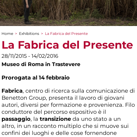
Home
>
Exhibitions
>
La Fabrica del Presente
You are here
La Fabrica del Presente
28/11/2015 - 14/02/2016
Museo di Roma in Trastevere
Prorogata al 14 febbraio
Fabrica
, centro di ricerca sulla comunicazione di
Benetton Group, presenta il lavoro di giovani
autori, diversi per formazione e provenienza. Filo
conduttore del percorso espositivo è il
passaggio
, la
transizione
da uno stato a un
altro, in un racconto multiplo che si muove sui
confini dei luoghi e delle cose fornendone