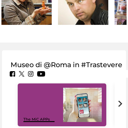
Museo di @Roma in #Trastevere
MiC
The MiC APPs
net