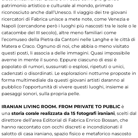
patrimonio artistico e culturale al mondo, primato
riconosciuto anche dall’Unesco. Il viaggio dei tre giovani
ricercatori di Fabrica unisce a mete note, come Venezia e
Napoli (cercandone però i luoghi più nascosti tra le isole o le
catacombe del III secolo), altre meno familiari come
l’ecomuseo della Pietra da Cantoni nelle Langhe e le città di
Matera e Craco. Ognuno di noi, che abbia o meno visitato
questi posti, li associa a delle immagini. Quasi impossibile
averne in mente il suono. Eppure ciascuno di essi è
popolato di rumori, sussurrati o esplosi, ripetuti o unici,
cadenzati o disordinati. Le esplorazioni notturne proposte in
forma multimediale da questi giovani artisti daranno al
pubblico l’opportunità di vivere questi luoghi, insieme ai
paesaggi sonori, sulla propria pelle.
IRANIAN LIVING ROOM.
FROM PRIVATE TO PUBLIC
è
una
storia corale realizzata da 15 fotografi iraniani
, scelti dal
direttore dell’area Editorial di Fabrica Enrico Bossan, che
hanno raccontato con occhi discreti e incondizionati il
salotto di casa iraniano, spazio fisico e metaforico nascosto