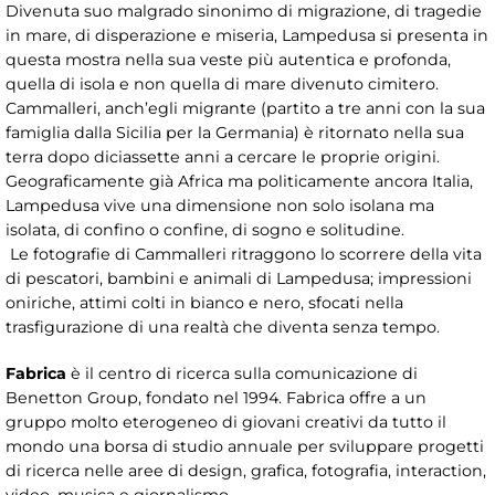
Divenuta suo malgrado sinonimo di migrazione, di tragedie
in mare, di disperazione e miseria, Lampedusa si presenta in
questa mostra nella sua veste più autentica e profonda,
quella di isola e non quella di mare divenuto cimitero.
Cammalleri, anch’egli migrante (partito a tre anni con la sua
famiglia dalla Sicilia per la Germania) è ritornato nella sua
terra dopo diciassette anni a cercare le proprie origini.
Geograficamente già Africa ma politicamente ancora Italia,
Lampedusa vive una dimensione non solo isolana ma
isolata, di confino o confine, di sogno e solitudine.
Le fotografie di Cammalleri ritraggono lo scorrere della vita
di pescatori, bambini e animali di Lampedusa; impressioni
oniriche, attimi colti in bianco e nero, sfocati nella
trasfigurazione di una realtà che diventa senza tempo.
Fabrica
è il centro di ricerca sulla comunicazione di
Benetton Group, fondato nel 1994. Fabrica offre a un
gruppo molto eterogeneo di giovani creativi da tutto il
mondo una borsa di studio annuale per sviluppare progetti
di ricerca nelle aree di design, grafica, fotografia, interaction,
video, musica e giornalismo.