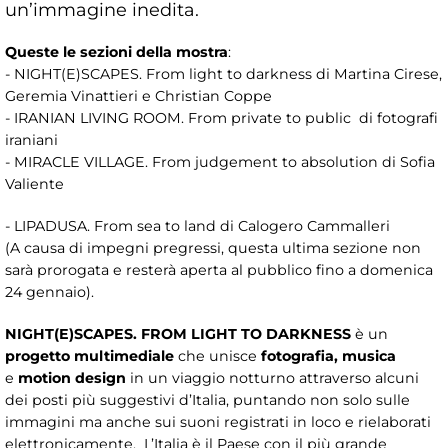
un’immagine inedita.
Queste le sezioni della mostra
:
- NIGHT(E)SCAPES. From light to darkness di Martina Cirese,
Geremia Vinattieri e Christian Coppe
- IRANIAN LIVING ROOM. From private to public di fotografi
iraniani
- MIRACLE VILLAGE. From judgement to absolution di Sofia
Valiente
- LIPADUSA. From sea to land di Calogero Cammalleri
(A causa di impegni pregressi, questa ultima sezione non
sarà prorogata e resterà aperta al pubblico fino a domenica
24 gennaio).
NIGHT(E)SCAPES.
F
ROM LIGHT TO DARKNESS
è
un
progetto multimediale
che unisce
fotografia, musica
e
motion design
in un viaggio notturno attraverso alcuni
dei posti più suggestivi d’Italia, puntando non solo sulle
immagini ma anche sui suoni registrati in loco e rielaborati
elettronicamente. L’Italia è il Paese con il più grande