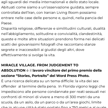
agli sguardi dei media internazionali e dello stato locale.
Abituati come siamo a un’osservazione guidata, sempre
controllata dell’Iran, con Iranian Living Room possiamo
entrare nelle case delle persone e, quindi, nella pancia del
Paese.
Disparità religiose, differenze e similitudini culturali, dualità
nell’abbigliamento, solitudine e convivialità, clandestinità,
queste e molte altre situazioni prendono forma nei delicati
scatti dei giovanissimi fotografi che raccontano stanze
segrete e inaccessibili ai giudizi degli altri, dove
effettivamente si svolge la vita.
MIRACLE VILLAGE. FROM JUDGEMENT TO
ABSOLUTION
è il
lavoro vincitore del primo premio della
sezione “Stories, Portraits” del Word Press Photo.
È una ricerca delicata su un tema difficile: la vita dei sex
offender al termine della pena. In Florida vigono leggi che
impediscono alle persone condannate per reati sessuali nei
confronti di minori di vivere a meno di 300 metri da una
scuola, da un asilo, da un parco o da un’area giochi, limite
che in alcune città è stato portato fino a 750 metri e al quale