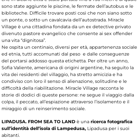
sono state aggiunte le piscine, le fermate dell’autobus e le
biblioteche. Difficile trovare posti così che non siano sotto
un ponte, o sotto un cavalcavia dell’autostrada. Miracle
Village è una cittadina fondata da un ex detective privato
divenuto pastore evangelico che consente ai sex offender
una vita “dignitosa”.
Ne ospita un centinaio, diversi per età, appartenenza sociale
ed etnia, tutti accomunati dal peso e dalle conseguenze
del portarsi addosso questa etichetta. Per oltre un anno,
Sofia Valiente, americana di origini argentine, ha seguito la
vita dei residenti del villaggio, ha stretto amicizia e ha
condiviso con loro il senso di alienazione, solitudine e le
difficoltà della riabilitazione. Miracle Village racconta le
storie di dodici di queste persone: ne segue il viaggio dalla
colpa, il peccato, all’espiazione attraverso l’isolamento e il
miraggio di un reinserimento sociale.
LIPADUSA.
FROM SEA TO LAND
è una
ricerca fotografica
sull
’
identit
à
dell
’
isola di Lampedusa,
Lipadusa per i suoi
abitanti.