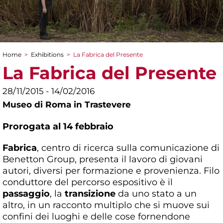
Home
>
Exhibitions
>
La Fabrica del Presente
You are here
La Fabrica del Presente
28/11/2015 - 14/02/2016
Museo di Roma in Trastevere
Prorogata al 14 febbraio
Fabrica
, centro di ricerca sulla comunicazione di
Benetton Group, presenta il lavoro di giovani
autori, diversi per formazione e provenienza. Filo
conduttore del percorso espositivo è il
passaggio
, la
transizione
da uno stato a un
altro, in un racconto multiplo che si muove sui
confini dei luoghi e delle cose fornendone