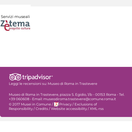
Servizi museali
Leggi le recensioni su:
Museo di Roma in Trastevere
Museo di Roma in Trastevere, piazza S. Egidio, 1/b - 00153 Roma - Tel.
+39 060608 - Email: museodiroma.trastevere@comune.roma.it
© 2017 Musei in Comune
/
Privacy
/
Exclusions of
Responsibility
/
Credits
/
Website accessibility
/
XML-rss