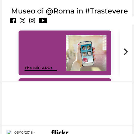
Museo di @Roma in #Trastevere
MiC
The MiC APPs
net
#DiscoverMiC