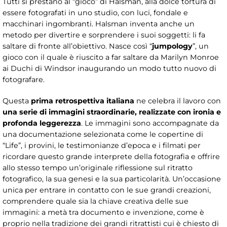
Tutti si prestano al “gioco” di Halsman, alla dolce tortura di
essere fotografati in uno studio, con luci, fondale e
macchinari ingombranti. Halsman inventa anche un
metodo per divertire e sorprendere i suoi soggetti: li fa
saltare di fronte all’obiettivo. Nasce così “
jumpology
”, un
gioco con il quale è riuscito a far saltare da Marilyn Monroe
ai Duchi di Windsor inaugurando un modo tutto nuovo di
fotografare.
Questa
prima retrospettiva italiana
ne celebra il lavoro con
una serie di immagini straordinarie, realizzate con ironia e
profonda leggerezza
. Le immagini sono accompagnate da
una documentazione selezionata come le copertine di
“Life”, i provini, le testimonianze d’epoca e i filmati per
ricordare questo grande interprete della fotografia e offrire
allo stesso tempo un’originale riflessione sul ritratto
fotografico, la sua genesi e la sua particolarità. Un’occasione
unica per entrare in contatto con le sue grandi creazioni,
comprendere quale sia la chiave creativa delle sue
immagini: a metà tra documento e invenzione, come è
proprio nella tradizione dei grandi ritrattisti cui è chiesto di