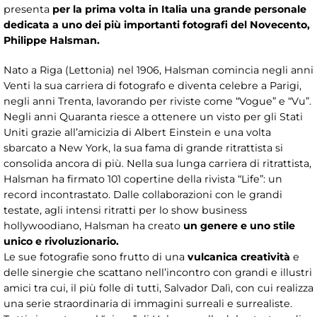
presenta
per la prima volta in Italia una grande personale
dedicata a uno dei più importanti fotografi del Novecento,
Philippe Halsman.
Nato a Riga (Lettonia) nel 1906, Halsman comincia negli anni
Venti la sua carriera di fotografo e diventa celebre a Parigi,
negli anni Trenta, lavorando per riviste come “Vogue” e “Vu”.
Negli anni Quaranta riesce a ottenere un visto per gli Stati
Uniti grazie all’amicizia di Albert Einstein e una volta
sbarcato a New York, la sua fama di grande ritrattista si
consolida ancora di più. Nella sua lunga carriera di ritrattista,
Halsman ha firmato 101 copertine della rivista “Life”: un
record incontrastato. Dalle collaborazioni con le grandi
testate, agli intensi ritratti per lo show business
hollywoodiano, Halsman ha creato
un genere e uno stile
unico e rivoluzionario.
Le sue fotografie sono frutto di una
vulcanica creatività
e
delle sinergie che scattano nell’incontro con grandi e illustri
amici tra cui, il più folle di tutti, Salvador Dalì, con cui realizza
una serie straordinaria di immagini surreali e surrealiste.