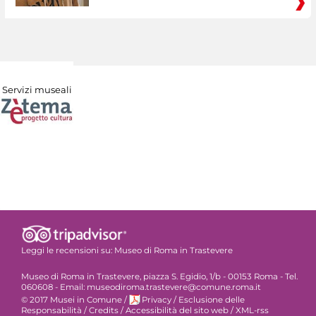
Servizi museali
Leggi le recensioni su:
Museo di Roma in Trastevere
Museo di Roma in Trastevere, piazza S. Egidio, 1/b - 00153 Roma - Tel.
060608 - Email: museodiroma.trastevere@comune.roma.it
© 2017 Musei in Comune
/
Privacy
/
Esclusione delle
Responsabilità
/
Credits
/
Accessibilità del sito web
/
XML-rss