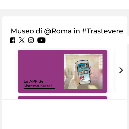
Museo di @Roma in #Trastevere
Il 
Le APP del
Mus
Sistema Musei
net