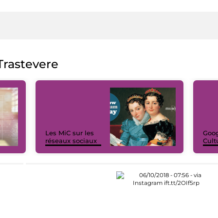
rastevere
Les MiC sur les
Goog
réseaux sociaux
Cult