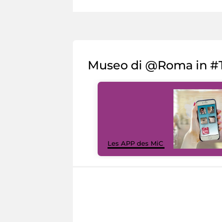
Museo di @Roma in #T
Les APP des MiC