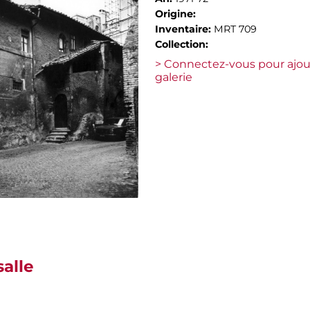
Origine:
Inventaire:
MRT 709
Collection:
> Connectez-vous pour ajou
galerie
salle