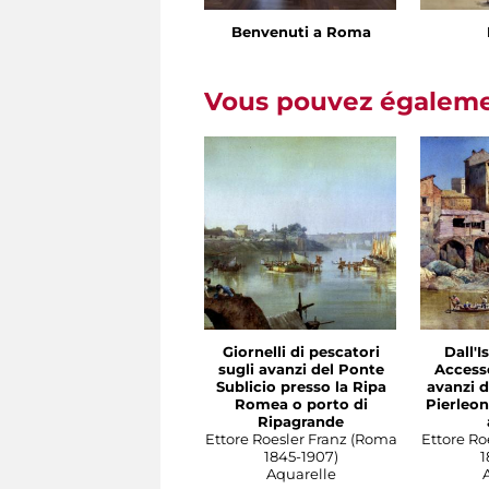
Benvenuti a Roma
Vous pouvez égalemen
Giornelli di pescatori
Dall'I
sugli avanzi del Ponte
Access
Sublicio presso la Ripa
avanzi d
Romea o porto di
Pierleo
Ripagrande
Ettore Roesler Franz (Roma
Ettore Ro
1845-1907)
1
Aquarelle