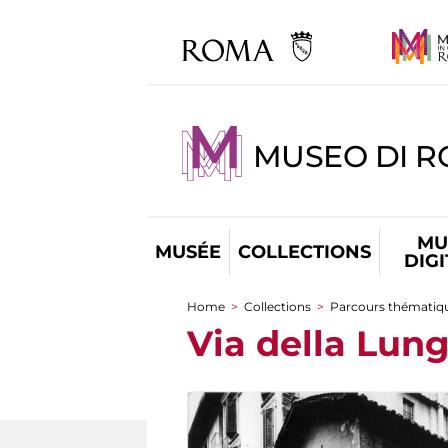
MUSEO DI R
MU
MUSÉE
COLLECTIONS
DIG
Home
>
Collections
>
Parcours thématiq
You are here
Via della Lung