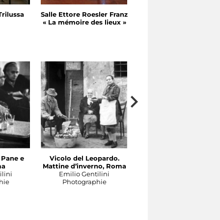
Trilussa
Salle Ettore Roesler Franz
Salle Ettore Roesler Fra
« La mémoire des lieux »
« Le Tibre »
. Pane e
Vicolo del Leopardo.
Roma. Via Margutta, 19
ma
Mattine d’inverno, Roma
(coppia)
lini
Emilio Gentilini
Mario Carbone
hie
Photographie
Photographie