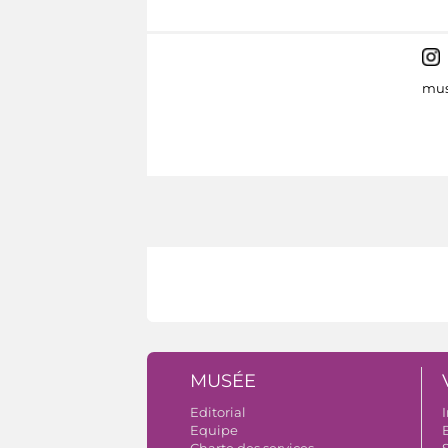
mus
MUSÉE
Editorial
I
Equipe
B