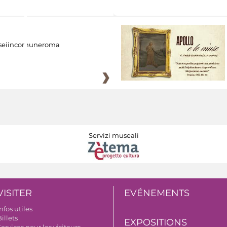
eiincomuneroma
Servizi museali
VISITER
EVÉNEMENTS
nfos utiles
illets
EXPOSITIONS