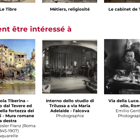
Le Tibre
Métiers, religiosité
Le cabinet de 
t être intéressé à
sola Tiberina –
Interno dello studio di
Via della Luce
o dal Tevere ed
Trilussa a via Maria
olio, Ro
ella fortezza dei
Adelaide - l'alcova
Emilio Genti
ni - Mura romane
Photographie
Photograp
a destra
esler Franz (Roma
845-1907)
Aquarelle