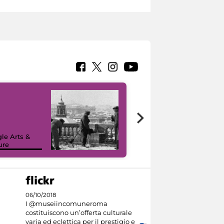
le Arts &
ure
I like MiC
06/10/2018
I @museiincomuneroma
costituiscono un’offerta culturale
varia ed eclettica per il prestigio e