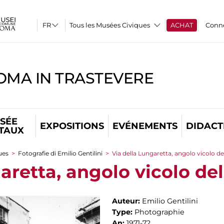
Tous les Musées Civiques
ACHAT
Conn
OMA IN TRASTEVERE
SÉE
EXPOSITIONS
EVÉNEMENTS
DIDACT
ITAUX
ues
>
Fotografie di Emilio Gentilini
>
Via della Lungaretta, angolo vicolo d
aretta, angolo vicolo de
Auteur:
Emilio Gentilini
Type:
Photographie
An:
1971-72