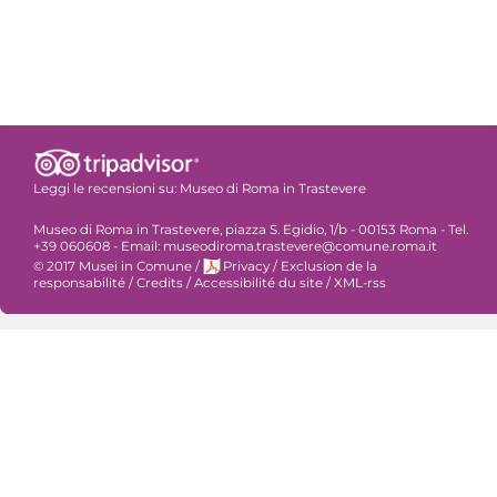
Leggi le recensioni su:
Museo di Roma in Trastevere
Museo di Roma in Trastevere, piazza S. Egidio, 1/b - 00153 Roma - Tel.
+39 060608 - Email: museodiroma.trastevere@comune.roma.it
© 2017 Musei in Comune
/
Privacy
/
Exclusion de la
responsabilité
/
Credits
/
Accessibilité du site
/
XML-rss