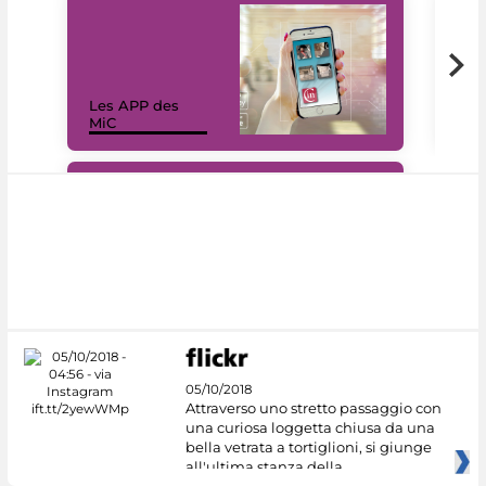
Les APP des
Les
MiC
rés
#DiscoverMiC
05/10/2018
Attraverso uno stretto passaggio con
una curiosa loggetta chiusa da una
bella vetrata a tortiglioni, si giunge
all'ultima stanza della