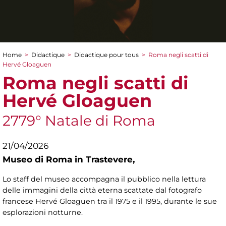
Home
>
Didactique
>
Didactique pour tous
>
Roma negli scatti di
You are here
Hervé Gloaguen
Roma negli scatti di
Hervé Gloaguen
2779° Natale di Roma
21/04/2026
Museo di Roma in Trastevere,
Lo staff del museo accompagna il pubblico nella lettura
delle immagini della città eterna scattate dal fotografo
francese Hervé Gloaguen tra il 1975 e il 1995, durante le sue
esplorazioni notturne.