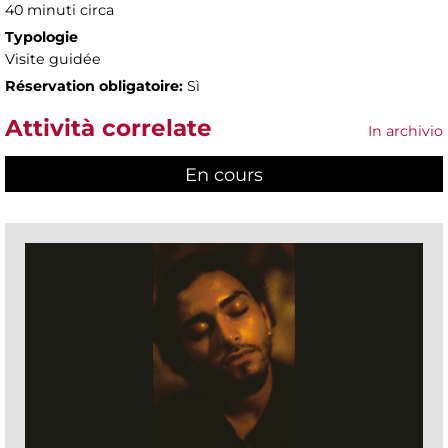
40 minuti circa
Typologie
Visite guidée
Réservation obligatoire:
Sì
Attività correlate
In archivio
En cours
(active tab)