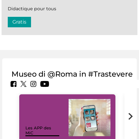
Didactique pour tous
Gratis
Museo di @Roma in #Trastevere
Les APP des
Les
MiC
rés