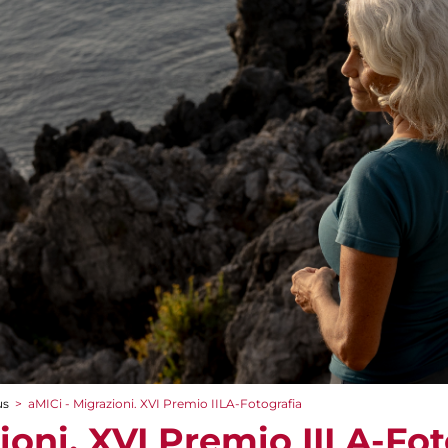
us
>
aMICi - Migrazioni. XVI Premio IILA-Fotografia
ioni. XVI Premio IILA-Fot