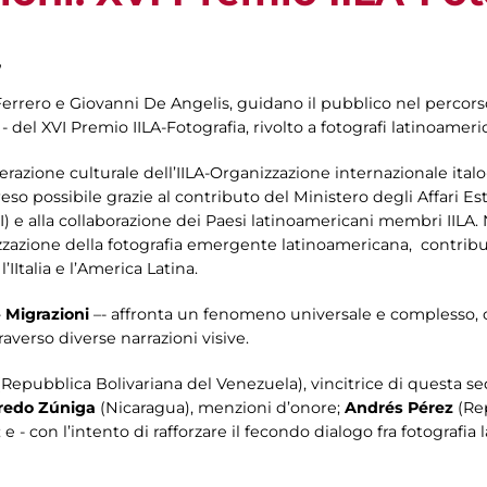
,
Ferrero e Giovanni De Angelis, guidano il pubblico nel percors
- del XVI Premio IILA-Fotografia, rivolto a fotografi latinoamer
erazione culturale dell’IILA-Organizzazione internazionale italo
eso possibile grazie al contributo del Ministero degli Affari Es
 e alla collaborazione dei Paesi latinoamericani membri IILA.
zzazione della fotografia emergente latinoamericana, contribue
’IItalia e l’America Latina.
-
Migrazioni
–- affronta un fenomeno universale e complesso, c
raverso diverse narrazioni visive.
(Repubblica Bolivariana del Venezuela), vincitrice di questa s
redo Zú
niga
(Nicaragua), menzioni d’onore;
Andr
é
s P
é
rez
(Rep
e - con l’intento di rafforzare il fecondo dialogo fra fotografia 