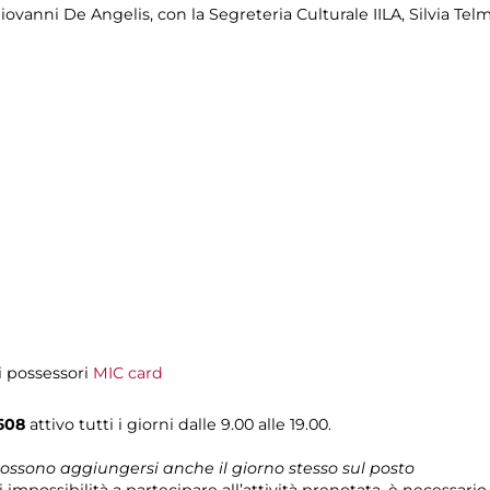
 Giovanni De Angelis, con la Segreteria Culturale IILA, Silvia Te
i possessori
MIC card
608
attivo tutti i giorni dalle 9.00 alle 19.00.
 possono aggiungersi anche il giorno stesso sul posto
i impossibilità a partecipare all’attività prenotata, è necessar