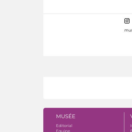
mus
MUSÉE
Editorial
I
Equipe
B