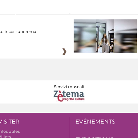
eiincomuneroma
Servizi museali
VISITER
EVÉNEMENTS
nfos utiles
illets