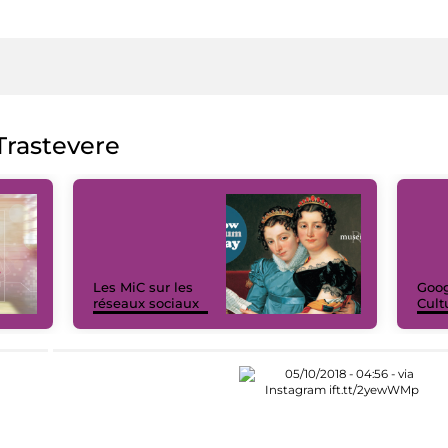
rastevere
Les MiC sur les
Goog
réseaux sociaux
Cult