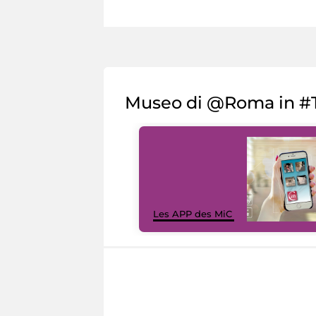
Museo di @Roma in #T
Les APP des MiC