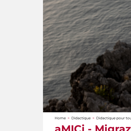
Home
>
Didactique
>
Didactique pour to
You are here
aMICi - Migraz