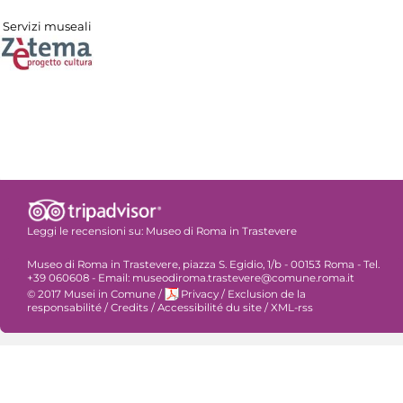
Servizi museali
Leggi le recensioni su:
Museo di Roma in Trastevere
Museo di Roma in Trastevere, piazza S. Egidio, 1/b - 00153 Roma - Tel.
+39 060608 - Email: museodiroma.trastevere@comune.roma.it
© 2017 Musei in Comune
/
Privacy
/
Exclusion de la
responsabilité
/
Credits
/
Accessibilité du site
/
XML-rss