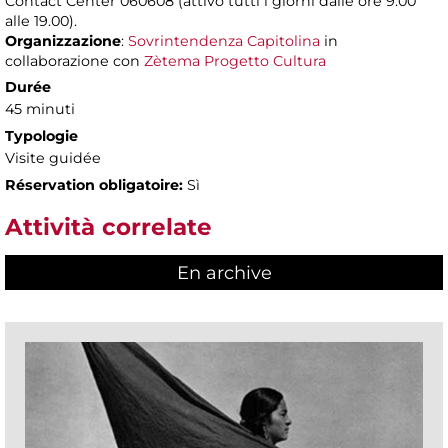
Contact Center 060608 (attivo tutti i giorni dalle ore 9.00
alle 19.00).
Organizzazione
:
Sovrintendenza Capitolina
in
collaborazione con
Zètema Progetto Cultura
Durée
45 minuti
Typologie
Visite guidée
Réservation obligatoire:
Sì
Attività correlate
En archive