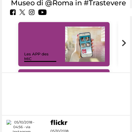
Museo di @Roma in #Trastevere
Les APP des
Les
MiC
rés
#DiscoverMiC
05/10/2018