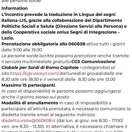
alle persone sorde
Information
L’incontro prevede la traduzione in Lingua dei segni
italiana-LIS, grazie alla collaborazione del Dipartimento
Politiche Sociali e Salute (Direzione Servizi alla Persona) e
della Cooperativa sociale onlus Segni di Integrazione –
Lazio.
Prenotazione obbligatoria allo 060608
attivo tutti i giorni
dalle 9.00 alle 19.00.
Le persone sorde
iscritte possono prenotare anche tramite
il servizio multimediale gratuito
CGS Comunicazione
Globale per Sordi di Roma Capitale -
collegandosi al
sito
https://cgs.veasyt.com/
dal
lunedì
al giovedì
dalle ore
8.30 alle ore 18.30 e il venerdì dalle 8.30 alle ore 13.00
Massimo 15 partecipanti
In caso di disponibilità le persone possono aggiungersi
anche il giorno stesso sul posto
Modalità di annullamento
In caso di impossibilità a
partecipare all’attività prenotata, è necessario comunicare la
disdetta tramite email al seguente indirizzo:
disdetta.visite@060608.it
(dal lun. al giov. ore 8.30 – 17.00/
ven. ore 8.30 – 13.30). In alternativa, è necessario chiamare il