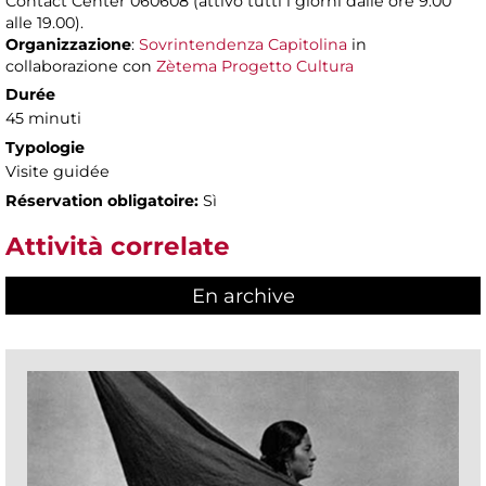
Contact Center 060608 (attivo tutti i giorni dalle ore 9.00
alle 19.00).
Organizzazione
:
Sovrintendenza Capitolina
in
collaborazione con
Zètema Progetto Cultura
Durée
45 minuti
Typologie
Visite guidée
Réservation obligatoire:
Sì
Attività correlate
En archive