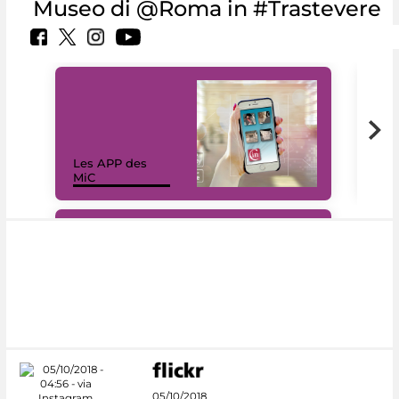
Museo di @Roma in #Trastevere
Les APP des
Les
MiC
rés
#DiscoverMiC
05/10/2018