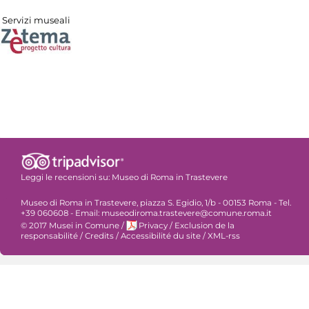
Servizi museali
Leggi le recensioni su:
Museo di Roma in Trastevere
Museo di Roma in Trastevere, piazza S. Egidio, 1/b - 00153 Roma - Tel.
+39 060608 - Email: museodiroma.trastevere@comune.roma.it
© 2017 Musei in Comune
/
Privacy
/
Exclusion de la
responsabilité
/
Credits
/
Accessibilité du site
/
XML-rss