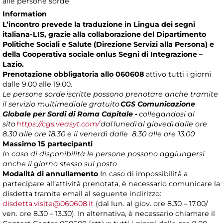
alle persone sorde
Information
L’incontro prevede la traduzione in Lingua dei segni
italiana-LIS, grazie alla collaborazione del Dipartimento
Politiche Sociali e Salute (Direzione Servizi alla Persona) e
della Cooperativa sociale onlus Segni di Integrazione –
Lazio.
Prenotazione obbligatoria allo 060608
attivo tutti i giorni
dalle 9.00 alle 19.00.
Le persone sorde
iscritte possono prenotare anche tramite
il servizio multimediale gratuito
CGS Comunicazione
Globale per Sordi di Roma Capitale -
collegandosi al
sito
https://cgs.veasyt.com/
dal
lunedì
al giovedì
dalle ore
8.30 alle ore 18.30 e il venerdì dalle 8.30 alle ore 13.00
Massimo 15 partecipanti
In caso di disponibilità le persone possono aggiungersi
anche il giorno stesso sul posto
Modalità di annullamento
In caso di impossibilità a
partecipare all’attività prenotata, è necessario comunicare la
disdetta tramite email al seguente indirizzo:
disdetta.visite@060608.it
(dal lun. al giov. ore 8.30 – 17.00/
ven. ore 8.30 – 13.30). In alternativa, è necessario chiamare il