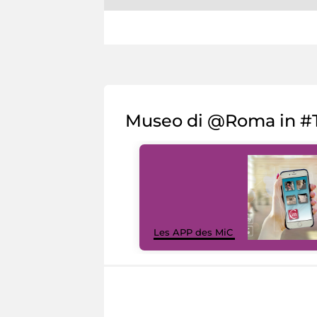
Museo di @Roma in #T
Les APP des MiC