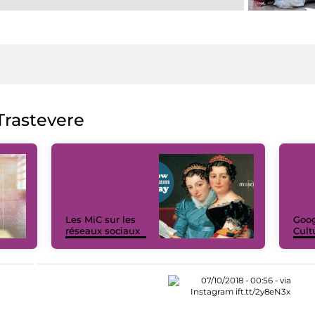
rastevere
Les MiC sur les
Goog
réseaux sociaux
Cult