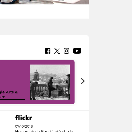
le Arts &
ure
I like MiC
07/10/2018
Ho cercato la libertà più che la