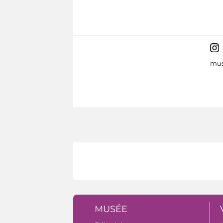
mus
MUSÉE