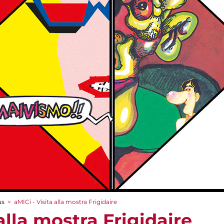
us
>
aMICi - Visita alla mostra Frigidaire
 alla mostra Frigidaire