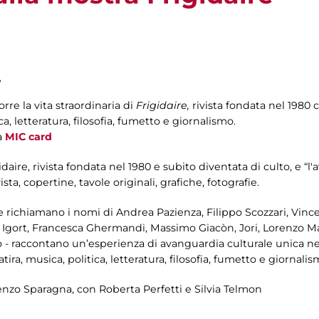
,
rre la vita straordinaria di
Frigidaire,
rivista fondata nel 1980 
ica, letteratura, filosofia, fumetto e giornalismo.
a
MIC card
gidaire, rivista fondata nel 1980 e subito diventata di culto, e “l
sta, copertine, tavole originali, grafiche, fotografie.
e richiamano i nomi di Andrea Pazienza, Filippo Scozzari, Vin
 Igort, Francesca Ghermandi, Massimo Giacòn, Jori, Lorenzo Matt
o - raccontano un’esperienza di avanguardia culturale unica ne
ira, musica, politica, letteratura, filosofia, fumetto e giornalis
nzo Sparagna, con Roberta Perfetti e Silvia Telmon