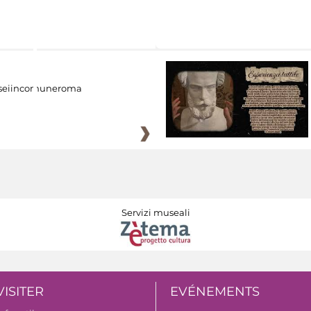
eiincomuneroma
Servizi museali
VISITER
EVÉNEMENTS