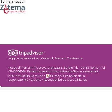
Servizi museali
Leggi le recensioni su:
Museo di Roma in Trastevere
Museo di Roma in Trastevere, piazza S. Egidio, 1/b - 00153 Roma - Tel.
+39 060608 - Email: museodiroma.trastevere@comune.roma.it
© 2017 Musei in Comune
/
Privacy
/
Exclusion de la
responsabilité
/
Credits
/
Accessibilité du site
/
XML-rss