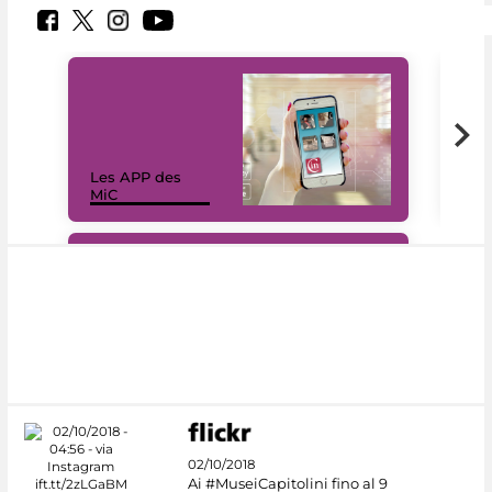
Les APP des
Les
MiC
rés
#DiscoverMiC
02/10/2018
Ai #MuseiCapitolini fino al 9