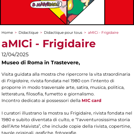
Home
>
Didactique
>
Didactique pour tous
>
aMICi - Frigidaire
You are here
aMICi - Frigidaire
12/04/2025
Museo di Roma in Trastevere,
Visita guidata alla mostra che ripercorre la vita straordinaria
di
Frigidaire,
rivista fondata nel 1980 con l’intento di
proporre in modo trasversale arte, satira, musica, politica,
letteratura, filosofia, fumetto e giornalismo.
Incontro dedicato ai possessori della
MIC card
I curatori illustrano la mostra su Frigidaire, rivista fondata nel
1980 e subito diventata di culto, e “l'avventurosissima storia
dell’Arte Maivista”, che include copie della rivista, copertine,
tavole originali, grafiche, fotografie.