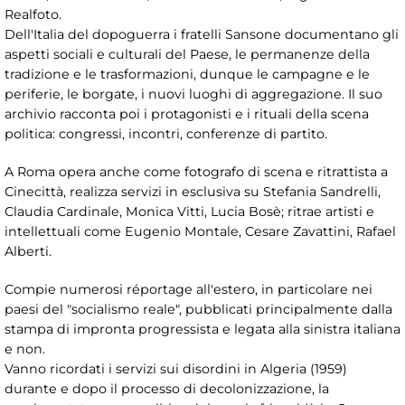
Realfoto.
Dell'Italia del dopoguerra i fratelli Sansone documentano gli
aspetti sociali e culturali del Paese, le permanenze della
tradizione e le trasformazioni, dunque le campagne e le
periferie, le borgate, i nuovi luoghi di aggregazione. Il suo
archivio racconta poi i protagonisti e i rituali della scena
politica: congressi, incontri, conferenze di partito.
A Roma opera anche come fotografo di scena e ritrattista a
Cinecittà, realizza servizi in esclusiva su Stefania Sandrelli,
Claudia Cardinale, Monica Vitti, Lucia Bosè; ritrae artisti e
intellettuali come Eugenio Montale, Cesare Zavattini, Rafael
Alberti.
Compie numerosi réportage all'estero, in particolare nei
paesi del "socialismo reale", pubblicati principalmente dalla
stampa di impronta progressista e legata alla sinistra italiana
e non.
Vanno ricordati i servizi sui disordini in Algeria (1959)
durante e dopo il processo di decolonizzazione, la