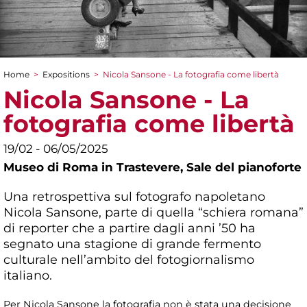
Home
>
Expositions
>
Nicola Sansone - La fotografia come libertà
You are here
Nicola Sansone - La
fotografia come libertà
19/02 - 06/05/2025
Museo di Roma in Trastevere,
Sale del pianoforte
Una retrospettiva sul fotografo napoletano
Nicola Sansone, parte di quella “schiera romana”
di reporter che a partire dagli anni ’50 ha
segnato una stagione di grande fermento
culturale nell’ambito del fotogiornalismo
italiano.
Per Nicola Sansone la fotografia non è stata una decisione