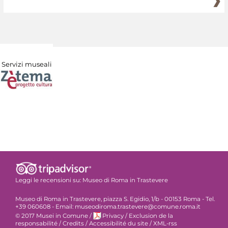
Servizi museali
Leggi le recensioni su:
Museo di Roma in Trastevere
Museo di Roma in Trastevere, piazza S. Egidio, 1/b - 00153 Roma - Tel.
+39 060608 - Email: museodiroma.trastevere@comune.roma.it
© 2017 Musei in Comune
/
Privacy
/
Exclusion de la
responsabilité
/
Credits
/
Accessibilité du site
/
XML-rss