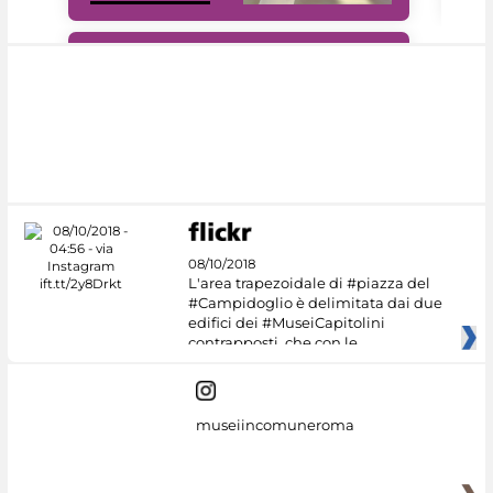
#DiscoverMiC
08/10/2018
L'area trapezoidale di #piazza del
#Campidoglio è delimitata dai due
edifici dei #MuseiCapitolini
contrapposti, che con le
museiincomuneroma