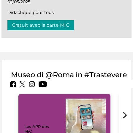
02/05/2025
Didactique pour tous
Gratuit avec la carte MIC
Museo di @Roma in #Trastevere
Les APP des
Les
MiC
rés