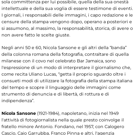
sola committenza per lui possibile, quella della sua onestà
intellettuale e della sua voglia di essere testimone di eventi.
I giornali, i responsabili delle immagini, i capo redazione e le
censure della stampa vengono dopo, operano a posteriori e
si assumono, al massimo, la responsabilità, storica, di avere o
non avere fatto le scelte giuste.
Negli anni 50 e 60, Nicola Sansone e gli altri della “banda”
della colonna romana della fotografia, contraltare di quella
milanese con il covo nel celebrato Bar Jamaica, sono
l'espressione di un modo di interpretare il giornalismo che,
come recita Uliano Lucas, “getta il proprio sguardo oltre i
consueti modi di utilizzare la fotografia della stampa italiana
del tempo e scopre il linguaggio delle immagini come
strumento di denuncia e di libertà, di rottura e di
indipendenza”.
Nicola Sansone
(1921-1984), napoletano, inizia nel 1949
l'attività di fotogiornalista nella quale presto coinvolge il
fratello minore Antonio. Fondano, nel 1957, con Calogero
Cascio, Caio Garrubba, Franco Pinna e altri, l'agenzia