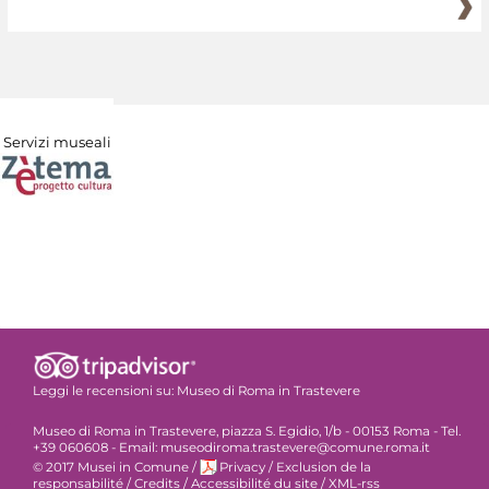
Servizi museali
Leggi le recensioni su:
Museo di Roma in Trastevere
Museo di Roma in Trastevere, piazza S. Egidio, 1/b - 00153 Roma - Tel.
+39 060608 - Email: museodiroma.trastevere@comune.roma.it
© 2017 Musei in Comune
/
Privacy
/
Exclusion de la
responsabilité
/
Credits
/
Accessibilité du site
/
XML-rss