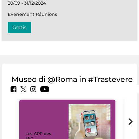
20/09 - 31/12/2024
Evénement|Réunions
Gratis
Museo di @Roma in #Trastevere
Les APP des
Les
MiC
rés