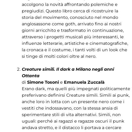
accolgono la novità affrontando polemiche e
pregiudizi. Questo libro cerca di ricostruire la
storia del movimento, conosciuto nel mondo
anglosassone come goth, arrivato fino ai nostri
giorni arricchito e trasformato in continuazione,
attraverso i progetti musicali più interessanti, le
influenze letterarie, artistiche e cinematografiche,
la cronaca e il costume, i tanti volti di un look che
si tinge di molti colori oltre al nero.
Creature simili. Il dark a Milano negli anni
Ottanta
di
Simone Tosoni
e
Emanuela Zuccalà
Erano dark, ma quelli più impegnati politicamente
preferivano definirsi Creature simili. Simili ai punk,
anche loro in lotta con un presente nero come i
vestiti che indossavano, con la stessa ansia di
sperimentare stili di vita alternativi. Simili, non
uguali: perché ai ragazzi e ragazze oscuri il punk
andava stretto, e il distacco li portava a cercare