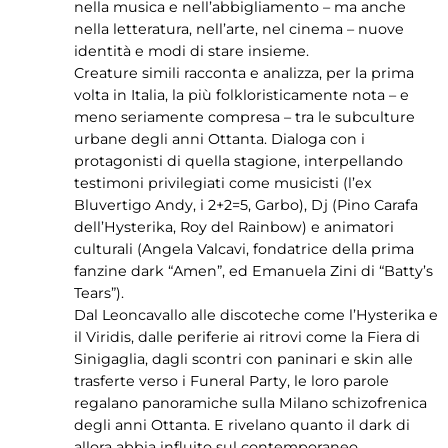
nella musica e nell’abbigliamento – ma anche
nella letteratura, nell’arte, nel cinema – nuove
identità e modi di stare insieme.
Creature simili racconta e analizza, per la prima
volta in Italia, la più folkloristicamente nota – e
meno seriamente compresa – tra le subculture
urbane degli anni Ottanta. Dialoga con i
protagonisti di quella stagione, interpellando
testimoni privilegiati come musicisti (l’ex
Bluvertigo Andy, i 2+2=5, Garbo), Dj (Pino Carafa
dell’Hysterika, Roy del Rainbow) e animatori
culturali (Angela Valcavi, fondatrice della prima
fanzine dark “Amen”, ed Emanuela Zini di “Batty’s
Tears”).
Dal Leoncavallo alle discoteche come l’Hysterika e
il Viridis, dalle periferie ai ritrovi come la Fiera di
Sinigaglia, dagli scontri con paninari e skin alle
trasferte verso i Funeral Party, le loro parole
regalano panoramiche sulla Milano schizofrenica
degli anni Ottanta. E rivelano quanto il dark di
allora abbia influito sul contemporaneo.