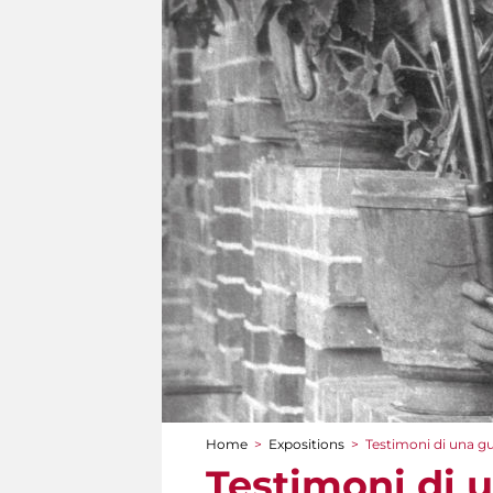
Home
>
Expositions
>
Testimoni di una g
You are here
Testimoni di 