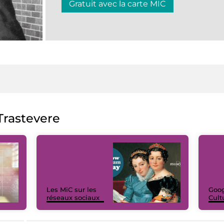
Gratuit avec la carte MIC
rastevere
Les MiC sur les
Goog
réseaux sociaux
Cult