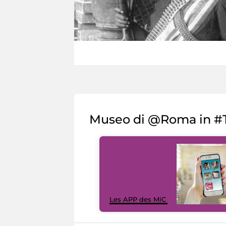
Museo di @Roma in #T
Les APP des MiC