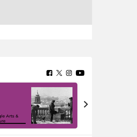
le Arts &
ure
I like MiC