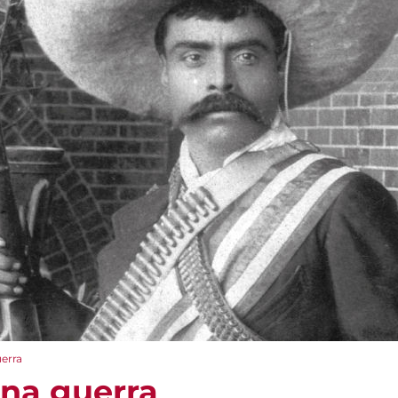
uerra
una guerra