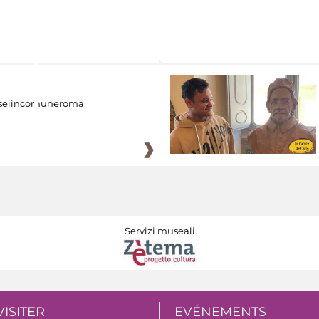
eiincomuneroma
Servizi museali
VISITER
EVÉNEMENTS