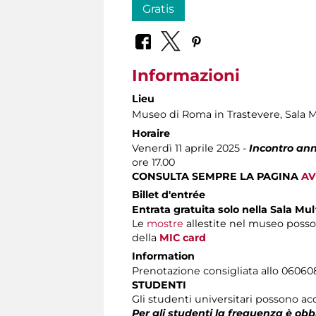
Gratis
Informazioni
Lieu
Museo di Roma in Trastevere
, Sala 
Horaire
Venerdì 11 aprile 2025 -
Incontro ann
ore 17.00
CONSULTA SEMPRE LA PAGINA
AV
Billet d'entrée
Entrata gratuita solo nella Sala Mu
Le
mostre
allestite nel museo posso
della
MIC card
Information
Prenotazione consigliata allo 060608 (
STUDENTI
Gli studenti universitari possono acc
Per gli studenti la frequenza è obb