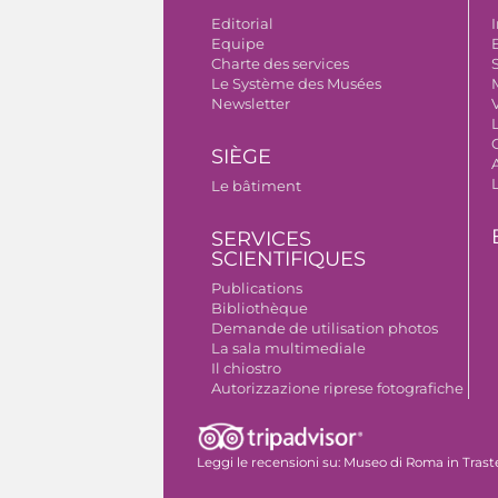
Editorial
I
Equipe
B
Charte des services
S
Le Système des Musées
Newsletter
V
SIÈGE
A
Le bâtiment
SERVICES
SCIENTIFIQUES
Publications
Bibliothèque
Demande de utilisation photos
La sala multimediale
Il chiostro
Autorizzazione riprese fotografiche
Leggi le recensioni su:
Museo di Roma in Trast