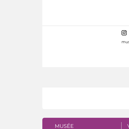
mus
MUSÉE