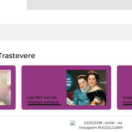
rastevere
Les MiC sur les
Goog
réseaux sociaux
Cult