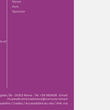
News
Avis
Sponsor
s et
idio, 1/b - 00153 Roma - Tel. +39 060608 - Email:
museodiroma.trastevere@comune.roma.it
sabilité
/
Credits
/
Accessibilité du site
/
XML-rss