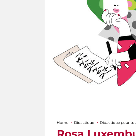
Home
>
Didactique
>
Didactique pour to
You are here
Rosa Luxembur