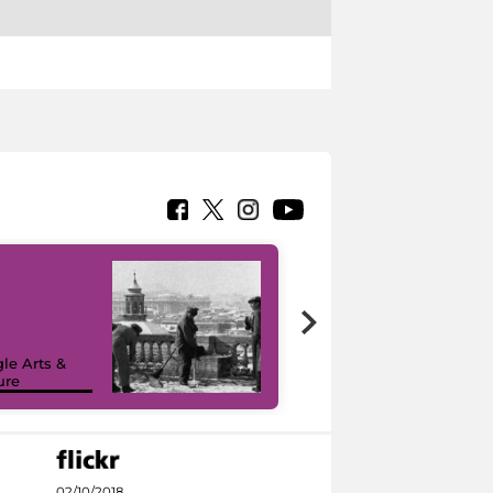
le Arts &
ure
I like MiC
02/10/2018