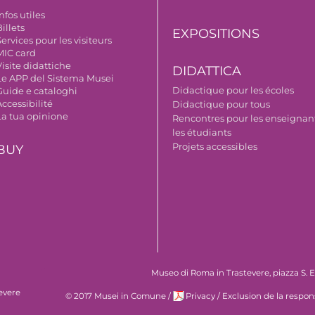
nfos utiles
illets
EXPOSITIONS
ervices pour les visiteurs
MIC card
isite didattiche
DIDATTICA
Le APP del Sistema Musei
Didactique pour les écoles
Guide e cataloghi
ccessibilité
Didactique pour tous
La tua opinione
Rencontres pour les enseignant
les étudiants
Projets accessibles
BUY
Museo di Roma in Trastevere, piazza S. Eg
evere
© 2017 Musei in Comune
/
Privacy
/
Exclusion de la respon