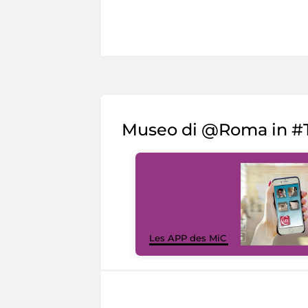
Museo di @Roma in #T
Les APP des MiC