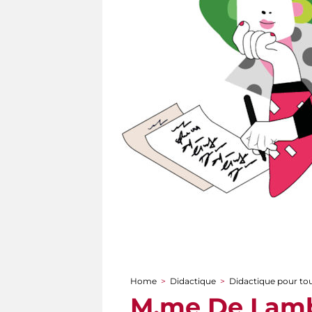
Home
>
Didactique
>
Didactique pour to
You are here
M.me De Lambe