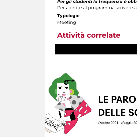
Per gli studenti la frequenza è obb
Per aderire al programma scrivere al
Typologie
Meeting
Attività correlate