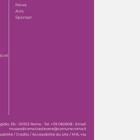
News
Avis
Sponsor
s et
idio, 1/b - 00153 Roma - Tel. +39 060608 - Email:
museodiroma.trastevere@comune.roma.it
sabilité
/
Credits
/
Accessibilité du site
/
XML-rss