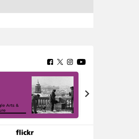
le Arts &
ure
I like MiC