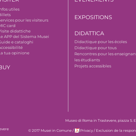
nfos utiles
illets
EXPOSITIONS
ervices pour les visiteurs
MIC card
isite didattiche
DIDATTICA
Le APP del Sistema Musei
Didactique pour les écoles
Guide e cataloghi
ccessibilité
Didactique pour tous
La tua opinione
Rencontres pour les enseignant
les étudiants
Projets accessibles
BUY
Museo di Roma in Trastevere, piazza S. Eg
evere
© 2017 Musei in Comune
/
Privacy
/
Exclusion de la respon