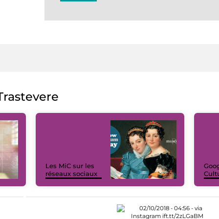
rastevere
Les MiC sur les
Goog
réseaux sociaux
Cult