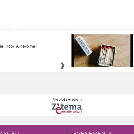
eiincomuneroma
Servizi museali
VISITER
EVÉNEMENTS