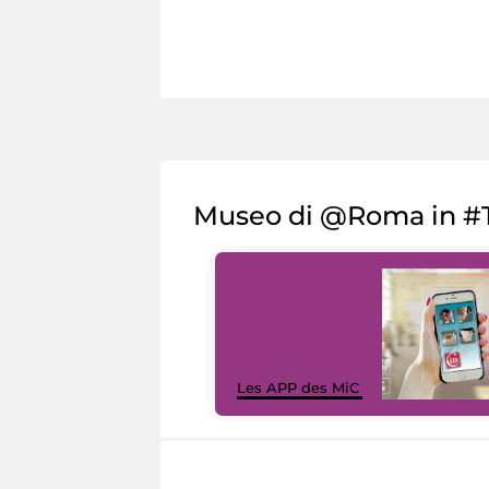
Museo di @Roma in #T
Les APP des MiC