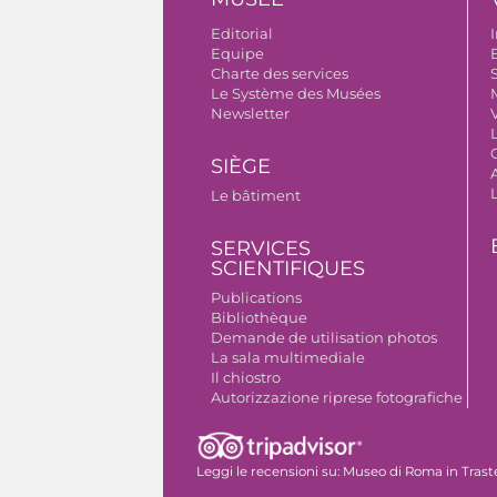
Editorial
I
Equipe
B
Charte des services
S
Le Système des Musées
Newsletter
V
SIÈGE
A
Le bâtiment
SERVICES
SCIENTIFIQUES
Publications
Bibliothèque
Demande de utilisation photos
La sala multimediale
Il chiostro
Autorizzazione riprese fotografiche
Leggi le recensioni su:
Museo di Roma in Trast