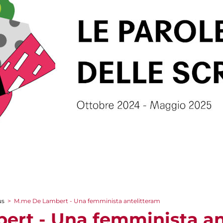
us
>
M.me De Lambert - Una femminista antelitteram
rt - Una femminista an